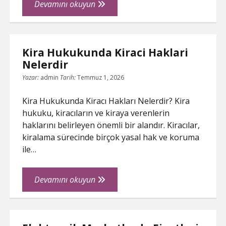
Oteller
Devamını okuyun
İcin
Oztiryakiler
Mutfak
Kira Hukukunda Kiraci Haklari
Ekipmanlari
Nelerdir
Rehberi
Yazar:
admin
Tarih:
Temmuz 1, 2026
Kira Hukukunda Kiracı Hakları Nelerdir? Kira
hukuku, kiracıların ve kiraya verenlerin
haklarını belirleyen önemli bir alandır. Kiracılar,
kiralama sürecinde birçok yasal hak ve koruma
ile…
Kira
Devamını okuyun
Hukukunda
Kiraci
Haklari