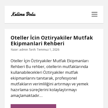
Kelime Dolu
menüyü
aç
Kelime
Oteller İcin Oztiryakiler Mutfak
Dolu
Ekipmanlari Rehberi
Posts
Yazar:
admin
Tarih:
Temmuz 1, 2026
INSTAGRAM BOT HESAPLARININ
HIKAYEME BAKMASI
Oteller İçin Öztiryakiler Mutfak Ekipmanları
Rehberi Bu rehber, otellerin mutfaklarında
LISTE
kullanabilecekleri Öztiryakiler mutfak
ekipmanlarını tanıtarak, profesyonel
SAYFA LISTESI
mutfakların verimliliğini artırmayı ve yemek
hazırlama süreçlerini kolaylaştırmayı
TWITTER FAVORI KASMA PARASIZ
amaçlamaktadır.…
TWITTER TAKIPÇI HILESI ŞIFRESIZ