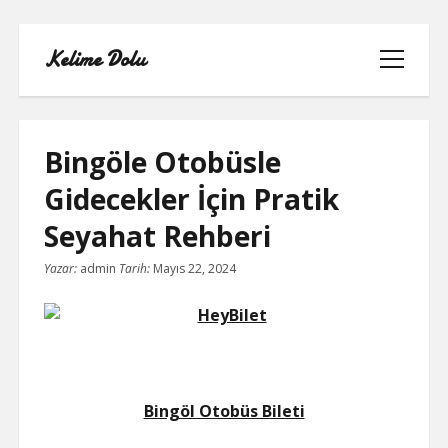
Kelime Dolu
menüyü
aç
Bingöle Otobüsle
Gidecekler İçin Pratik
INSTAGRAM BOT HESAPLARININ
Seyahat Rehberi
HIKAYEME BAKMASI
Yazar:
admin
Tarih:
Mayıs 22, 2024
LISTE
SAYFA LISTESI
TWITTER FAVORI KASMA PARASIZ
Bingöl Otobüs Bileti
TWITTER TAKIPÇI HILESI ŞIFRESIZ