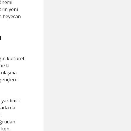
 önemi
arın yeni
an heyecan
u
in kültürel
hızla
e ulaşma
gençlere
 yardımcı
larla da
,
oğrudan
rken,