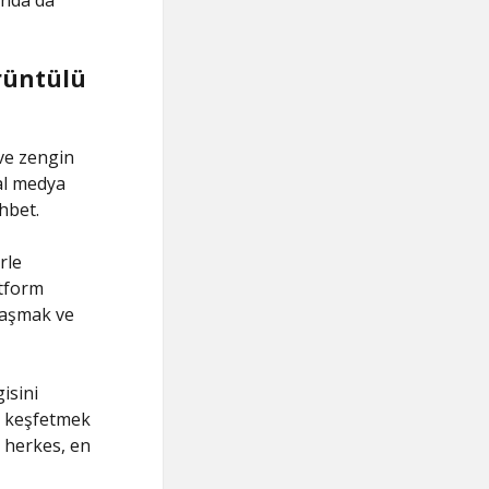
unda da
rüntülü
ve zengin
yal medya
hbet.
rle
atform
laşmak ve
isini
i keşfetmek
 herkes, en