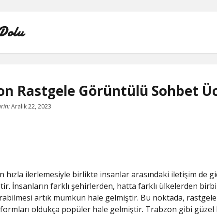
Dolu
on Rastgele Görüntülü Sohbet Üc
INSTAGRAM BOT HESAPLARININ HIKAYEME BAKMAS
rih:
Aralık 22, 2023
LISTE
SAYFA LISTESI
 hızla ilerlemesiyle birlikte insanlar arasındaki iletişim de g
TWITTER FAVORI KASMA PARASIZ
ştir. İnsanların farklı şehirlerden, hatta farklı ülkelerden birbi
rabilmesi artık mümkün hale gelmiştir. Bu noktada, rastgel
TWITTER TAKIPÇI HILESI ŞIFRESIZ
formları oldukça popüler hale gelmiştir. Trabzon gibi güzel 