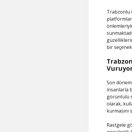
Trabzonlu i
platformlar
önlemleriyl
sunmaktadır
güzellikler
bir seçenekt
Trabzon
Vuruyor
Son dönemde
insanlarla b
görüntülü s
olarak, kull
kurmasını s
Rastgele gö