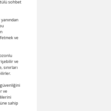
tülü sohbet
r yanından
bu
en
eşfetmek ve
abzonlu
işebilir ve
, sınırları
irler.
güvenliğini
r ve
ilerini
ğüne sahip