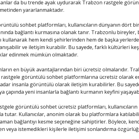
sanlar da bu trende ayak uydurarak Trabzon rastgele görün
zmetinden yararlanmaktadır.
rüntülü sohbet platformları, kullanıcıların dünyanın dört bi
anında bağlantı kurmasına olanak tanır. Trabzonlu bireyler, 
ı kullanarak hem kendi şehirlerinden hem de başka yerlerd
anışabilir ve iletişim kurabilir. Bu sayede, farklı kültürleri k
uklar edinmek mümkün olmaktadır.
ların en büyük avantajlarından biri ücretsiz olmalarıdır. Tr
r, rastgele görüntülü sohbet platformlarına ücretsiz olarak er
kadar insanla görüntülü olarak iletişim kurabilirler. Bu sayede
a çapında yeni insanlarla bağlantı kurmanın keyfini yaşayabil
tgele görüntülü sohbet ücretsiz platformları, kullanıcıların 
a tutar. Kullanıcılar, anonim olarak bu platformlara katılabili
 zaman bağlantıyı kesme seçeneğine sahiptirler. Böylece, kend
en veya istemedikleri kişilerle iletişimi sonlandırma özgürlü