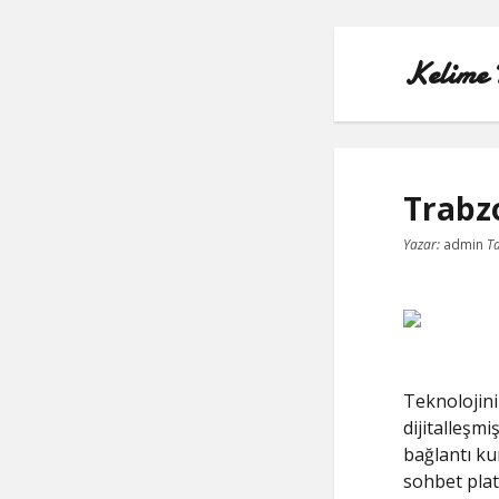
Kelime 
Trabz
Yazar:
admin
Ta
Teknolojinin
dijitalleşmi
bağlantı ku
sohbet plat