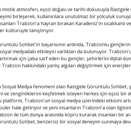
mistik atmosferi, eşsiz doğası ve tarihi dokusuyla Rastgele
yimi birleşerek, kullanıcılara unutulmaz bir yolculuk sunuy
nsanları Trabzon'a hayran bırakan Karadeniz'in sıcakkanlı v
r kültürüyle tanıştırıyor.
rüntülü Sohbet'in başarısının ardında, Trabzonlu gençlerin 
 sosyal medyadaki etkileyici varlıkları da bulunuyor. Trabzon'
i artırmak için çaba sarf eden bu gençler, şehirlerini dijital d
 Trabzon hakkındaki yanlış algıları değiştirmek için enerjiler
 Sosyal Medya Fenomeni olan Rastgele Görüntülü Sohbet, 
ini ve zenginliklerini keşfetmek isteyen herkes için eşsiz bir
 platform, Trabzon'un sosyal medya üzerindeki etkisini artı
üler hale getiriyor ve yeni insanların Trabzon'a olan ilgisini
abzon ile tüm dünya arasında köprü kurarak insanları bir ar
örüntülü Sohbet, benzersiz bir sosyal deneyim sunmaya dev