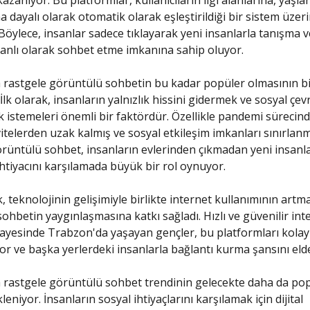
azanıyor. Bu platformlar, kullanıcıların ilgi alanlarına, yaşla
 dayalı olarak otomatik olarak eşleştirildiği bir sistem üzer
Böylece, insanlar sadece tıklayarak yeni insanlarla tanışma v
nlı olarak sohbet etme imkanına sahip oluyor.
 rastgele görüntülü sohbetin bu kadar popüler olmasının b
İlk olarak, insanların yalnızlık hissini gidermek ve sosyal çevr
 istemeleri önemli bir faktördür. Özellikle pandemi sürecind
itelerden uzak kalmış ve sosyal etkileşim imkanları sınırlanmı
rüntülü sohbet, insanların evlerinden çıkmadan yeni insanlar
htiyacını karşılamada büyük bir rol oynuyor.
k, teknolojinin gelişimiyle birlikte internet kullanımının artm
ohbetin yaygınlaşmasına katkı sağladı. Hızlı ve güvenilir int
sayesinde Trabzon'da yaşayan gençler, bu platformları kolayl
yor ve başka yerlerdeki insanlarla bağlantı kurma şansını elde
rastgele görüntülü sohbet trendinin gelecekte daha da pop
eniyor. İnsanların sosyal ihtiyaçlarını karşılamak için dijital