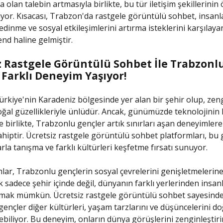
 olan talebin artmasıyla birlikte, bu tür iletişim şekillerinin
ıyor. Kısacası, Trabzon'da rastgele görüntülü sohbet, insanl
edinme ve sosyal etkileşimlerini artırma isteklerini karşılay
rend haline gelmiştir.
z Rastgele Görüntülü Sohbet İle Trabzonl
 Farklı Deneyim Yaşıyor!
rkiye'nin Karadeniz bölgesinde yer alan bir şehir olup, zeng
oğal güzellikleriyle ünlüdür. Ancak, günümüzde teknolojinin 
le birlikte, Trabzonlu gençler artık sınırları aşan deneyimler
hiptir. Ücretsiz rastgele görüntülü sohbet platformları, bu 
rla tanışma ve farklı kültürleri keşfetme fırsatı sunuyor.
lar, Trabzonlu gençlerin sosyal çevrelerini genişletmelerine
k sadece şehir içinde değil, dünyanın farklı yerlerinden insan
rmak mümkün. Ücretsiz rastgele görüntülü sohbet sayesinde
ençler diğer kültürleri, yaşam tarzlarını ve düşüncelerini d
biliyor. Bu deneyim, onların dünya görüşlerini zenginleştiri