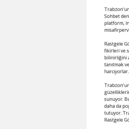
Trabzon'un 
Sohbet dene
platform, i
misafirperve
Rastgele Gö
fikirleri ve
bilinirliğin
tanıtmak ve
harcıyorlar.
Trabzon'un
güzellikler
sunuyor. Bu
daha da pop
tutuyor. Tr
Rastgele G