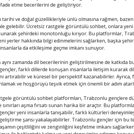
ifade etme becerilerini de geliştiriyor.
tarihi ve doğal güzellikleriyle ünlü olmasına rağmen, bazen
hale gelebilir. Ücretsiz rastgele görüntülü sohbet, onlara yen
 sunarak şehirdeki monotonluğu kırıyor. Bu platformlar, Tra
eni yerler hakkında bilgi edinmelerini sağlarken, başka şehi
insanlarla da etkileşime geçme imkanı sunuyor.
aynı zamanda dil becerilerinin geliştirilmesine de katkıda b
ençler, farklı dillerde konuşan insanlarla iletişim kurarak di
i artırabilir ve küresel bir perspektif kazanabilirler. Ayrıca, f
anlamak ve hoşgörüyü teşvik etmek için önemli bir adım atarl
stgele görüntülü sohbet platformları, Trabzonlu gençlere d
 sınırları aşma fırsatı sunan harika bir araçtır. Bu platforml
ençler yeni insanlarla tanışabilir, farklı kültürleri deneyimle
geliştirme şansı yakalayabilirler. Trabzonlu gençler için bu t
yaşamın çeşitliliğini ve zenginliğini keşfetme imkanı sağlarken