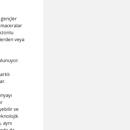
 gençler
i maceralar
bzonlu
rlerden veya
ulunuyor.
l
arklı
ar.
ünyayı
ar
yebilir ve
eknolojik
, aynı