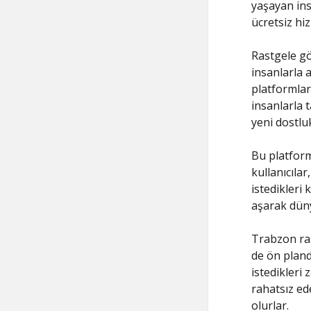
yaşayan in
ücretsiz hi
Rastgele gö
insanlarla 
platformlar
insanlarla t
yeni dostl
Bu platform
kullanıcıla
istedikleri 
aşarak düny
Trabzon ras
de ön pland
istedikleri
rahatsız ed
olurlar.