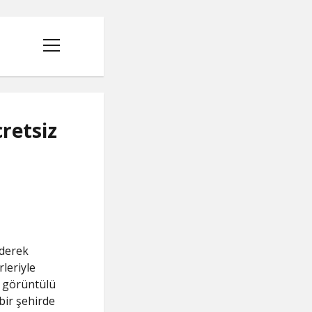
menüyü
aç
retsiz
I
iderek
rleriyle
e görüntülü
bir şehirde