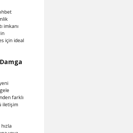
sohbet
nlik
tı imkanı
in
s için ideal
e Damga
yeni
tgele
nden farklı
 iletişim
 hızla