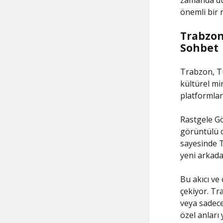
zamanda dü
önemli bir 
Trabzon
Sohbet
Trabzon, T
kültürel mi
platformlar
Rastgele Gö
görüntülü o
sayesinde T
yeni arkadaş
Bu akıcı ve 
çekiyor. Tr
veya sadece
özel anları