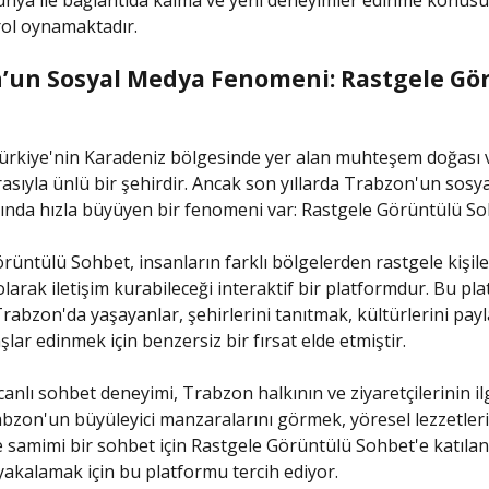
nya ile bağlantıda kalma ve yeni deneyimler edinme konus
rol oynamaktadır.
’un Sosyal Medya Fenomeni: Rastgele Gö
ürkiye'nin Karadeniz bölgesinde yer alan muhteşem doğası 
rasıyla ünlü bir şehirdir. Ancak son yıllarda Trabzon'un sos
ında hızla büyüyen bir fenomeni var: Rastgele Görüntülü So
rüntülü Sohbet, insanların farklı bölgelerden rastgele kişile
larak iletişim kurabileceği interaktif bir platformdur. Bu pl
rabzon'da yaşayanlar, şehirlerini tanıtmak, kültürlerini pay
lar edinmek için benzersiz bir fırsat elde etmiştir.
canlı sohbet deneyimi, Trabzon halkının ve ziyaretçilerinin ilg
abzon'un büyüleyici manzaralarını görmek, yöresel lezzetler
 samimi bir sohbet için Rastgele Görüntülü Sohbet'e katılan
 yakalamak için bu platformu tercih ediyor.