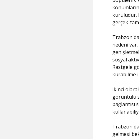
popülerlik k
konumlarına
kuruludur. 
gerçek zama
Trabzon'da
nedeni var. 
genişletmek
sosyal aktiv
Rastgele gö
kurabilme i
İkinci olara
görüntülü s
bağlantısı 
kullanabili
Trabzon'da 
gelmesi bekl