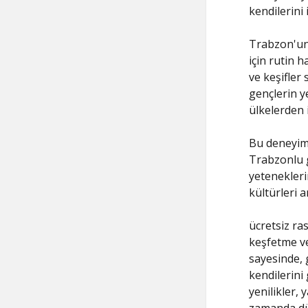
kendilerini 
Trabzon'un 
için rutin 
ve keşifler
gençlerin y
ülkelerden 
Bu deneyim 
Trabzonlu g
yeteneklerin
kültürleri 
ücretsiz ra
keşfetme ve
sayesinde, g
kendilerini 
yenilikler, 