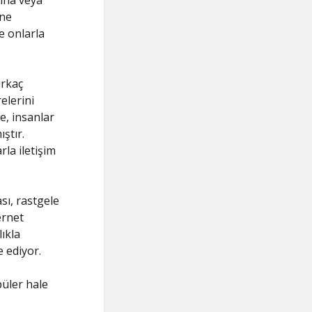
rına veya
ine
e onlarla
irkaç
elerini
e, insanlar
ştır.
la iletişim
ası, rastgele
ernet
ıkla
 ediyor.
üler hale