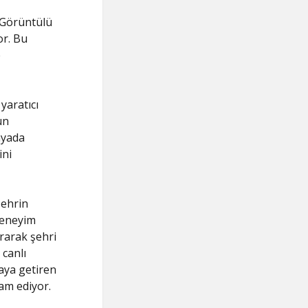
 Görüntülü
or. Bu
e
yaratıcı
un
ünyada
ini
şehrin
 deneyim
rarak şehri
 canlı
aya getiren
am ediyor.