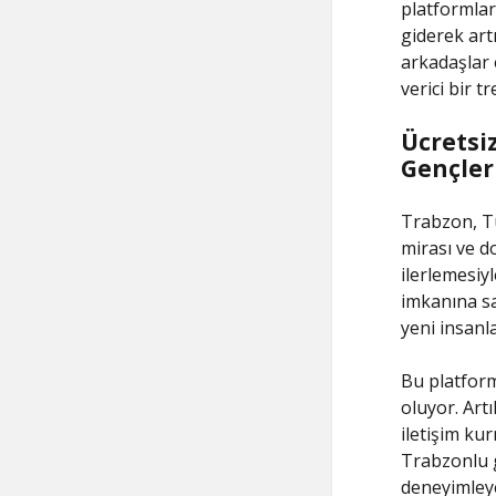
platformlara
giderek art
arkadaşlar 
verici bir t
Ücretsi
Gençler
Trabzon, Tü
mirası ve d
ilerlemesiy
imkanına sa
yeni insanla
Bu platform
oluyor. Artı
iletişim ku
Trabzonlu g
deneyimleye