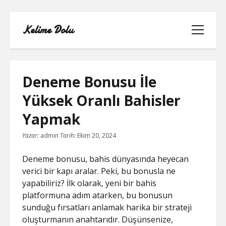
Kelime Dolu
menüyü
aç
Deneme Bonusu İle
Yüksek Oranlı Bahisler
INSTAGRAM BOT HESAPLARININ
Yapmak
HIKAYEME BAKMASI
Yazar:
admin
Tarih:
Ekim 20, 2024
LISTE
Deneme bonusu, bahis dünyasında heyecan
SAYFA LISTESI
verici bir kapı aralar. Peki, bu bonusla ne
yapabiliriz? İlk olarak, yeni bir bahis
TWITTER FAVORI KASMA PARASIZ
platformuna adım atarken, bu bonusun
sunduğu fırsatları anlamak harika bir strateji
TWITTER TAKIPÇI HILESI ŞIFRESIZ
oluşturmanın anahtarıdır. Düşünsenize,