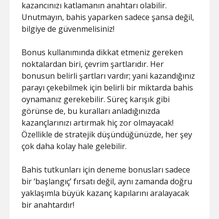
kazancınızı katlamanın anahtarı olabilir.
Unutmayın, bahis yaparken sadece şansa değil,
bilgiye de güvenmelisiniz!
Bonus kullanımında dikkat etmeniz gereken
noktalardan biri, çevrim şartlarıdır. Her
bonusun belirli şartları vardır; yani kazandığınız
parayı çekebilmek için belirli bir miktarda bahis
oynamanız gerekebilir. Süreç karışık gibi
görünse de, bu kuralları anladığınızda
kazançlarınızı artırmak hiç zor olmayacak!
Özellikle de stratejik düşündüğünüzde, her şey
çok daha kolay hale gelebilir.
Bahis tutkunları için deneme bonusları sadece
bir ‘başlangıç’ fırsatı değil, aynı zamanda doğru
yaklaşımla büyük kazanç kapılarını aralayacak
bir anahtardır!