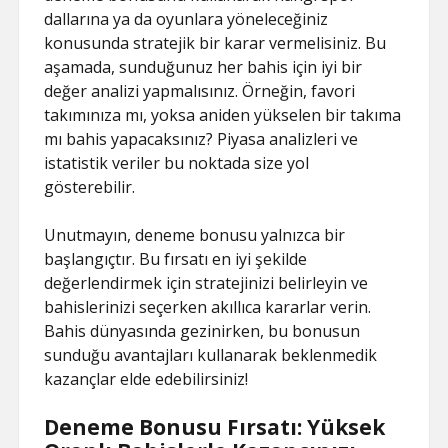
dallarına ya da oyunlara yöneleceğiniz
konusunda stratejik bir karar vermelisiniz. Bu
aşamada, sunduğunuz her bahis için iyi bir
değer analizi yapmalısınız. Örneğin, favori
takımınıza mı, yoksa aniden yükselen bir takıma
mı bahis yapacaksınız? Piyasa analizleri ve
istatistik veriler bu noktada size yol
gösterebilir.
Unutmayın, deneme bonusu yalnızca bir
başlangıçtır. Bu fırsatı en iyi şekilde
değerlendirmek için stratejinizi belirleyin ve
bahislerinizi seçerken akıllıca kararlar verin.
Bahis dünyasında gezinirken, bu bonusun
sunduğu avantajları kullanarak beklenmedik
kazançlar elde edebilirsiniz!
Deneme Bonusu Fırsatı: Yüksek