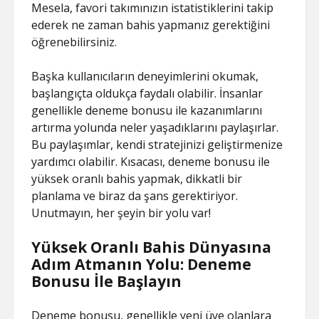
Mesela, favori takımınızın istatistiklerini takip
ederek ne zaman bahis yapmanız gerektiğini
öğrenebilirsiniz.
Başka kullanıcıların deneyimlerini okumak,
başlangıçta oldukça faydalı olabilir. İnsanlar
genellikle deneme bonusu ile kazanımlarını
artırma yolunda neler yaşadıklarını paylaşırlar.
Bu paylaşımlar, kendi stratejinizi geliştirmenize
yardımcı olabilir. Kısacası, deneme bonusu ile
yüksek oranlı bahis yapmak, dikkatli bir
planlama ve biraz da şans gerektiriyor.
Unutmayın, her şeyin bir yolu var!
Yüksek Oranlı Bahis Dünyasına
Adım Atmanın Yolu: Deneme
Bonusu İle Başlayın
Deneme bonusu, genellikle yeni üye olanlara