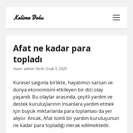
Kelime Dolu
menüyü
aç
Afat ne kadar para
topladı
INSTAGRAM BOT HESAPLARININ
Yazar:
admin
Tarih:
Ocak 3, 2025
HIKAYEME BAKMASI
Küresel salgınla birlikte, hayatımızı sarsan ve
LISTE
dünya ekonomisini etkileyen bir dizi olay
yaşandı. Bu olaylar arasında, çeşitli yardım ve
SAYFA LISTESI
destek kuruluşlarının insanlara yardım etmek
için büyük miktarlarda para toplaması da yer
TWITTER FAVORI KASMA PARASIZ
alıyor. Ancak, Afat isimli bir yardım kuruluşunun
ne kadar para topladığı merak edilmektedir.
TWITTER TAKIPÇI HILESI ŞIFRESIZ