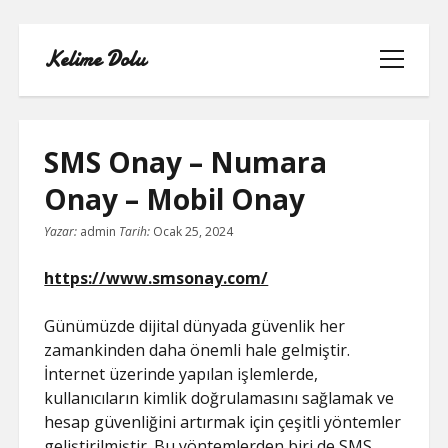
Kelime Dolu
menüyü
aç
SMS Onay – Numara
Onay – Mobil Onay
INSTAGRAM BOT HESAPLARININ
Yazar:
admin
Tarih:
Ocak 25, 2024
HIKAYEME BAKMASI
https://www.smsonay.com/
LISTE
Günümüzde dijital dünyada güvenlik her
SAYFA LISTESI
zamankinden daha önemli hale gelmiştir.
İnternet üzerinde yapılan işlemlerde,
TWITTER FAVORI KASMA PARASIZ
kullanıcıların kimlik doğrulamasını sağlamak ve
hesap güvenliğini artırmak için çeşitli yöntemler
TWITTER TAKIPÇI HILESI ŞIFRESIZ
geliştirilmiştir. Bu yöntemlerden biri de SMS