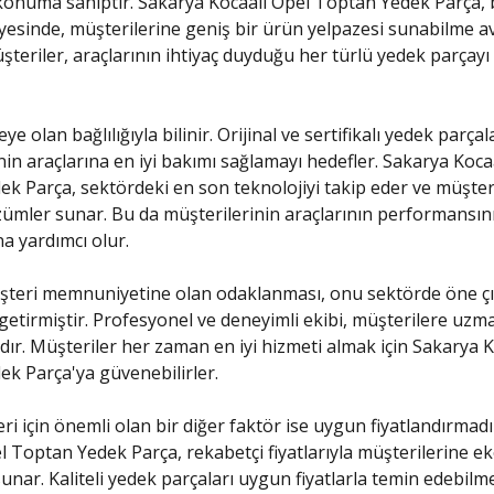
konuma sahiptir. Sakarya Kocaali Opel Toptan Yedek Parça, b
sinde, müşterilerine geniş bir ürün yelpazesi sunabilme a
şteriler, araçlarının ihtiyaç duyduğu her türlü yedek parçayı 
teye olan bağlılığıyla bilinir. Orijinal ve sertifikalı yedek parça
nin araçlarına en iyi bakımı sağlamayı hedefler. Sakarya Koca
k Parça, sektördeki en son teknolojiyi takip eder ve müşter
özümler sunar. Bu da müşterilerinin araçlarının performansın
na yardımcı olur.
şteri memnuniyetine olan odaklanması, onu sektörde öne çı
 getirmiştir. Profesyonel ve deneyimli ekibi, müşterilere uzm
ır. Müşteriler her zaman en iyi hizmeti almak için Sakarya K
k Parça'ya güvenebilirler.
eri için önemli olan bir diğer faktör ise uygun fiyatlandırmad
l Toptan Yedek Parça, rekabetçi fiyatlarıyla müşterilerine 
sunar. Kaliteli yedek parçaları uygun fiyatlarla temin edebilm