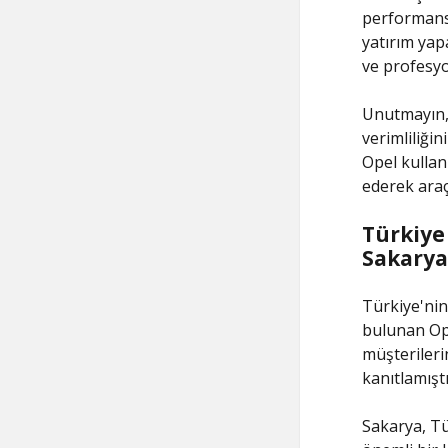
performansı
yatırım yapa
ve profesyo
Unutmayın, 
verimliliğin
Opel kullanı
ederek araç
Türkiye
Sakarya
Türkiye'nin
bulunan Ope
müşterilerin
kanıtlamıştı
Sakarya, Tü