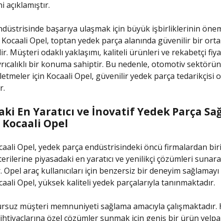
i açıklamıştır.
düstrisinde başarıya ulaşmak için büyük işbirliklerinin önem
Kocaali Opel, toptan yedek parça alanında güvenilir bir orta
r. Müşteri odaklı yaklaşımı, kaliteli ürünleri ve rekabetçi fiya
rıcalıklı bir konuma sahiptir. Bu nedenle, otomotiv sektörün
etmeler için Kocaali Opel, güvenilir yedek parça tedarikçisi o
r.
ki En Yaratıcı ve İnovatif Yedek Parça Sağl
 Kocaali Opel
aali Opel, yedek parça endüstrisindeki öncü firmalardan biri
terilerine piyasadaki en yaratıcı ve yenilikçi çözümleri sunar
. Opel araç kullanıcıları için benzersiz bir deneyim sağlamay
aali Opel, yüksek kaliteli yedek parçalarıyla tanınmaktadır.
ursuz müşteri memnuniyeti sağlama amacıyla çalışmaktadır.
ihtiyaçlarına özel çözümler sunmak için geniş bir ürün yelpa