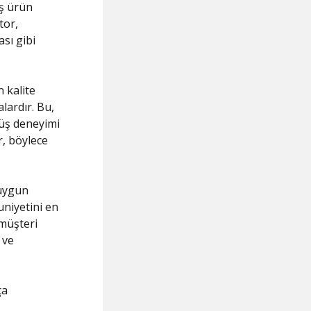
iş ürün
tor,
ası gibi
n kalite
ardır. Bu,
rüş deneyimi
r, böylece
 uygun
uniyetini en
 müşteri
 ve
ça