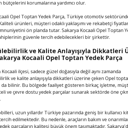
n bütçelerini korumalarına yardımcı olur.
caali Opel Toptan Yedek Parça, Türkiye otomotiv sektöründ
 Kaliteli ürünleri, müşteri odaklı yaklaşımı ve rekabetçi fiyatl
nuniyetini ön planda tutar. Sakarya Kocaali Opel Toptan Y
iplerinin güvenle tercih edebilecekleri bir şirkettir.
ebilirlik ve Kalite Anlayışıyla Dikkatleri 
akarya Kocaali Opel Toptan Yedek Parça
 Kocaali ilçesi, sadece güzel doğasıyla değil aynı zamanda
lirlik ve kalite anlayışıyla dikkatleri üzerine çeken Opel topt
a da bilinir. Bu bölgede faaliyet gösteren birkaç işletme, müşt
teli ve çevre dostu yedek parçalar sunarak sektörde öne çık
.
lleri, uzun yıllardır Türkiye pazarında geniş bir kullanıcı kit
tercih edilmektedir. Bu nedenle, araçların bakım ve onarımla
yedek parçaların kalitesi büyük önem taşımaktadır. Sakarya'