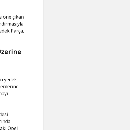
e öne çıkan
andırmasıyla
edek Parça,
Üzerine
an yedek
erilerine
mayı
lesi
rında
daki Opel