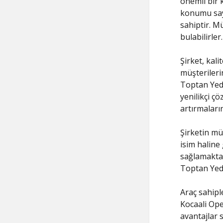
önemli bir 
konumu saye
sahiptir. Mü
bulabilirler.
Şirket, kali
müşterileri
Toptan Yede
yenilikçi ç
artırmaları
Şirketin mü
isim haline
sağlamaktad
Toptan Yede
Araç sahipl
Kocaali Ope
avantajlar 