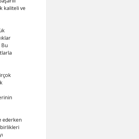
aşarılı
 kaliteli ve
ük
ıklar
. Bu
tlarla
irçok
ok
erinin
ze ederken
irlikleri
yı