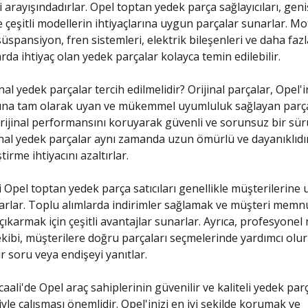
i arayışındadırlar. Opel toptan yedek parça sağlayıcıları, gen
e çeşitli modellerin ihtiyaçlarına uygun parçalar sunarlar. Mo
üspansiyon, fren sistemleri, elektrik bileşenleri ve daha fazl
arda ihtiyaç olan yedek parçalar kolayca temin edilebilir.
al yedek parçalar tercih edilmelidir? Orijinal parçalar, Opel'i
ına tam olarak uyan ve mükemmel uyumluluk sağlayan parçal
orijinal performansını koruyarak güvenli ve sorunsuz bir sü
inal yedek parçalar aynı zamanda uzun ömürlü ve dayanıklıdı
ştirme ihtiyacını azaltırlar.
i Opel toptan yedek parça satıcıları genellikle müşterilerine
narlar. Toplu alımlarda indirimler sağlamak ve müşteri memn
çıkarmak için çeşitli avantajlar sunarlar. Ayrıca, profesyonel
ekibi, müşterilere doğru parçaları seçmelerinde yardımcı olur
r soru veya endişeyi yanıtlar.
aali'de Opel araç sahiplerinin güvenilir ve kaliteli yedek par
iyle çalışması önemlidir. Opel'inizi en iyi şekilde korumak ve