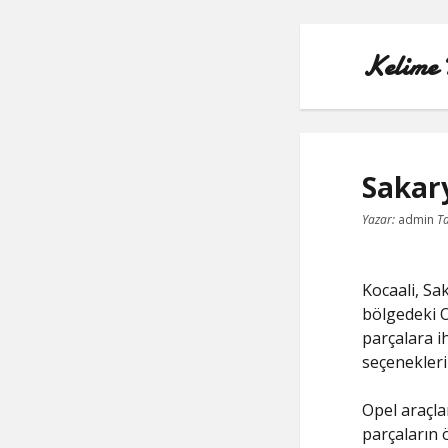
Kelime 
Sakar
Yazar:
admin
Ta
Kocaali, Sa
bölgedeki O
parçalara i
seçenekler
Opel araçlar
parçaların 