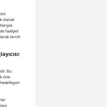
ini
k olarak
tlarıyla
de faaliyet
larak tercih
ayıcısı:
dir. Bu
ak öne
ı hedefleyen
 Her
zesi