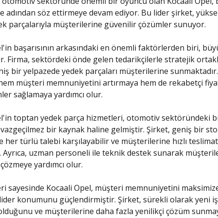
 otomotiv sektöründe önemli bir oyuncu olan Kocaali Opel, b
yle adından söz ettirmeye devam ediyor. Bu lider şirket, yüksek
dek parçalarıyla müşterilerine güvenilir çözümler sunuyor.
l'in başarısının arkasındaki en önemli faktörlerden biri, büy
dir. Firma, sektördeki önde gelen tedarikçilerle stratejik ortakl
iş bir yelpazede yedek parçaları müşterilerine sunmaktadır
i, hem müşteri memnuniyetini artırmaya hem de rekabetçi fiya
ünler sağlamaya yardımcı olur.
l'in toptan yedek parça hizmetleri, otomotiv sektöründeki b
 vazgeçilmez bir kaynak haline gelmiştir. Şirket, geniş bir st
 her türlü talebi karşılayabilir ve müşterilerine hızlı teslimat
r. Ayrıca, uzman personeli ile teknik destek sunarak müşteril
 çözmeye yardımcı olur.
leri sayesinde Kocaali Opel, müşteri memnuniyetini maksimi
ider konumunu güçlendirmiştir. Şirket, sürekli olarak yeni işb
olduğunu ve müşterilerine daha fazla yenilikçi çözüm sunma