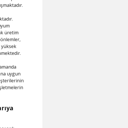
lışmaktadır.
tadır.
 uyum
ak üretim
 önlemler,
e yüksek
nmektedir.
 zamanda
ına uygun
şterilerinin
şletmelerin
arıya