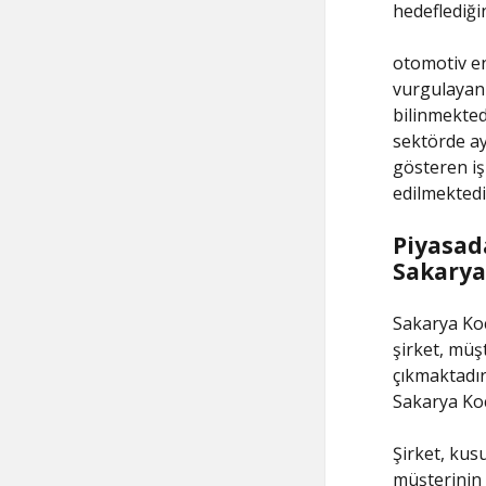
hedeflediğin
otomotiv en
vurgulayan 
bilinmektedi
sektörde ay
gösteren işl
edilmektedi
Piyasada
Sakarya
Sakarya Koc
şirket, müş
çıkmaktadır
Sakarya Koc
Şirket, kus
müşterinin 