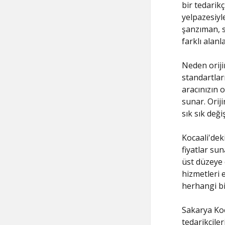
bir tedarikç
yelpazesiyl
şanzıman, s
farklı alanl
Neden orijin
standartlar
aracınızın 
sunar. Orij
sık sık deği
Kocaali'dek
fiyatlar su
üst düzeye 
hizmetleri 
herhangi bi
Sakarya Koc
tedarikçiler