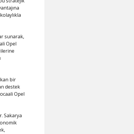
u stratejik
vantajına
kolaylıkla
lar sunarak,
ali Opel
ilerine
ı
kan bir
an destek
ocaali Opel
ır. Sakarya
ekonomik
ek,