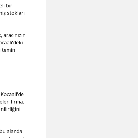
li bir
niş stokları
, aracınızın
ocaali'deki
ı temin
 Kocaali'de
elen firma,
ilirliğini
 bu alanda