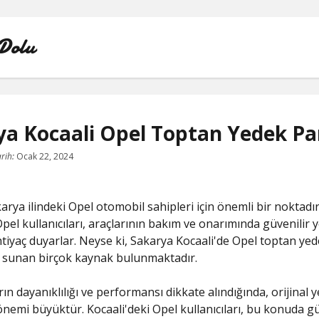
Dolu
ya Kocaali Opel Toptan Yedek Pa
INSTAGRAM BOT HESAPLARININ HIKAYEME BAKMAS
rih:
Ocak 22, 2024
LISTE
karya ilindeki Opel otomobil sahipleri için önemli bir noktadır
SAYFA LISTESI
pel kullanıcıları, araçlarının bakım ve onarımında güvenilir 
htiyaç duyarlar. Neyse ki, Sakarya Kocaali'de Opel toptan ye
TWITTER FAVORI KASMA PARASIZ
i sunan birçok kaynak bulunmaktadır.
TWITTER TAKIPÇI HILESI ŞIFRESIZ
ın dayanıklılığı ve performansı dikkate alındığında, orijinal 
önemi büyüktür. Kocaali'deki Opel kullanıcıları, bu konuda g