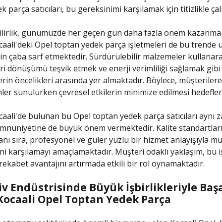
 parça satıcıları, bu gereksinimi karşılamak için titizlikle ça
ilirlik, günümüzde her geçen gün daha fazla önem kazanmak
aali'deki Opel toptan yedek parça işletmeleri de bu trende
in çaba sarf etmektedir. Sürdürülebilir malzemeler kullanar
i dönüşümü teşvik etmek ve enerji verimliliği sağlamak gibi
erin öncelikleri arasında yer almaktadır. Böylece, müşteriler
ünler sunulurken çevresel etkilerin minimize edilmesi hedefle
aali'de bulunan bu Opel toptan yedek parça satıcıları aynı
mnuniyetine de büyük önem vermektedir. Kalite standartlar
anı sıra, profesyonel ve güler yüzlü bir hizmet anlayışıyla mü
ini karşılamayı amaçlamaktadır. Müşteri odaklı yaklaşım, bu i
rekabet avantajını artırmada etkili bir rol oynamaktadır.
v Endüstrisinde Büyük İşbirlikleriyle Baş
Kocaali Opel Toptan Yedek Parça