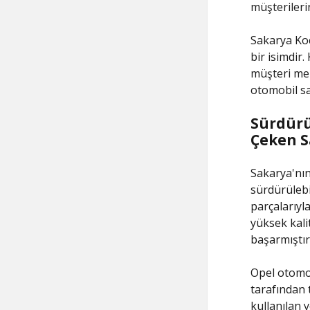
müşterileri
Sakarya Ko
bir isimdir.
müşteri mem
otomobil sah
Sürdürül
Çeken S
Sakarya'nın
sürdürülebi
parçalarıyl
yüksek kali
başarmıştır
Opel otomobi
tarafından 
kullanılan 