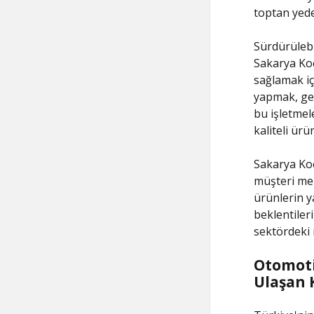
toptan yedek
Sürdürüleb
Sakarya Koc
sağlamak iç
yapmak, ger
bu işletmel
kaliteli ür
Sakarya Koc
müşteri me
ürünlerin y
beklentiler
sektördeki 
Otomoti
Ulaşan 