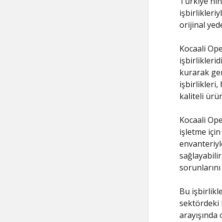
Türkiye'nin
işbirlikleri
orijinal ye
Kocaali Ope
işbirlikleri
kurarak gen
işbirlikler
kaliteli ür
Kocaali Ope
işletme için
envanteriyle
sağlayabili
sorunlarını
Bu işbirlik
sektördeki l
arayışında 