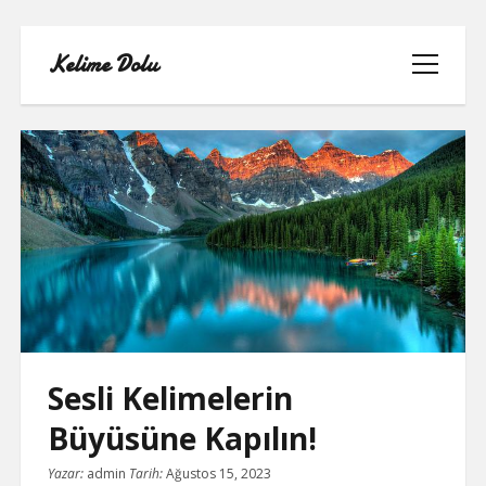
Kelime Dolu
menüyü
aç
INSTAGRAM BOT HESAPLARININ
HIKAYEME BAKMASI
LISTE
SAYFA LISTESI
Sesli Kelimelerin
TWITTER FAVORI KASMA PARASIZ
Büyüsüne Kapılın!
TWITTER TAKIPÇI HILESI ŞIFRESIZ
Yazar:
admin
Tarih:
Ağustos 15, 2023