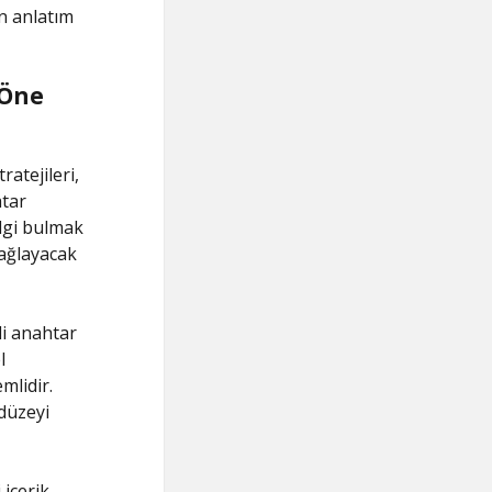
in anlatım
 Öne
atejileri,
htar
ilgi bulmak
sağlayacak
li anahtar
l
mlidir.
düzeyi
 içerik