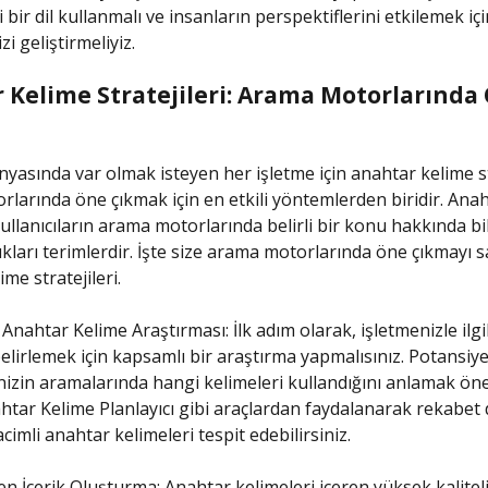
li bir dil kullanmalı ve insanların perspektiflerini etkilemek iç
zi geliştirmeliyiz.
 Kelime Stratejileri: Arama Motorlarında
nyasında var olmak isteyen her işletme için anahtar kelime str
larında öne çıkmak için en etkili yöntemlerden biridir. Ana
kullanıcıların arama motorlarında belirli bir konu hakkında b
dıkları terimlerdir. İşte size arama motorlarında öne çıkmayı 
me stratejileri.
Anahtar Kelime Araştırması: İlk adım olarak, işletmenizle ilgi
belirlemek için kapsamlı bir araştırma yapmalısınız. Potansiye
nizin aramalarında hangi kelimeleri kullandığını anlamak öne
tar Kelime Planlayıcı gibi araçlardan faydalanarak rekabet 
imli anahtar kelimeleri tespit edebilirsiniz.
en İçerik Oluşturma: Anahtar kelimeleri içeren yüksek kaliteli