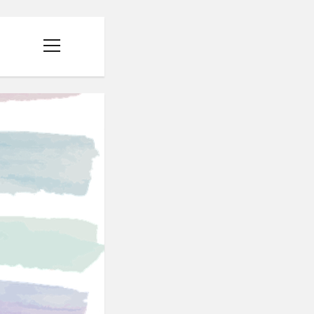
menüyü
aç
I