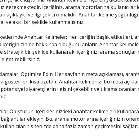
z gerekmektedir. İçeriğiniz, arama motorlarına kullanıcılar iç
an açıklayıcı ve ilgi çekici olmalıdır. Anahtar kelime yoğunlu
l ve akıcı bir şekilde kullanmalısınız.
iketlerinde Anahtar Kelimeler: Her içeriğin başlık etiketleri, 
 içeriğinizin ne hakkında olduğunu anlatır. Anahtar kelimeler
de stratejik bir şekilde kullanarak, içeriğinizi arama sonuçlar
 getirebilirsiniz.
klamaları Optimize Edin: Her sayfanın meta açıklaması, aram
a gösterilen kısa özetdir. Anahtar kelimenizi bu meta açıkl
potansiyel ziyaretçilerin ilgisini çekebilir ve tıklama oranları
niz.
tılar Oluşturun: İçeriklerinizdeki anahtar kelimeleri kullanarak
ç bağlantılar ekleyin. Bu, arama motorlarına içeriğinizin öne
 kullanıcıların sitenizde daha fazla zaman geçirmesini sağlar.