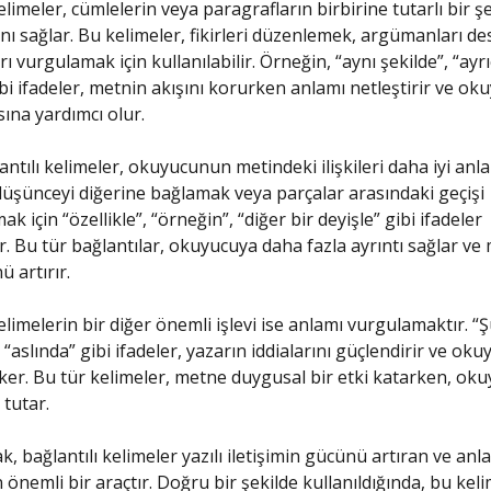
elimeler, cümlelerin veya paragrafların birbirine tutarlı bir ş
ı sağlar. Bu kelimeler, fikirleri düzenlemek, argümanları d
arı vurgulamak için kullanılabilir. Örneğin, “aynı şekilde”, “ayrı
bi ifadeler, metnin akışını korurken anlamı netleştirir ve o
na yardımcı olur.
antılı kelimeler, okuyucunun metindeki ilişkileri daha iyi anl
 düşünceyi diğerine bağlamak veya parçalar arasındaki geçişi
ak için “özellikle”, “örneğin”, “diğer bir deyişle” gibi ifadeler
ir. Bu tür bağlantılar, okuyucuya daha fazla ayrıntı sağlar ve
 artırır.
elimelerin bir diğer önemli işlevi ise anlamı vurgulamaktır. “
, “aslında” gibi ifadeler, yazarın iddialarını güçlendirir ve o
eker. Bu tür kelimeler, metne duygusal bir etki katarken, o
ı tutar.
, bağlantılı kelimeler yazılı iletişimin gücünü artıran ve anl
 önemli bir araçtır. Doğru bir şekilde kullanıldığında, bu kel