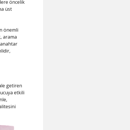
lere öncelik
ha üst
in önemli
ak, arama
, anahtar
idir,
ale getiren
ucuya etkili
nle,
litesini