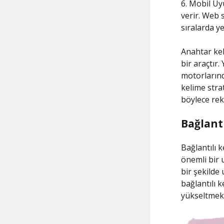
6. Mobil Uy
verir. Web 
sıralarda yer
Anahtar keli
bir araçtır.
motorlarınd
kelime stra
böylece rek
Bağlant
Bağlantılı k
önemli bir u
bir şekilde 
bağlantılı k
yükseltmek 