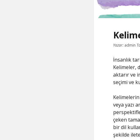
Kelime
Yazar:
admin
Ta
İnsanlık tar
Kelimeler, d
aktarır ve i
seçimi ve ku
Kelimelerin 
veya yazı ar
perspektifle
çeken tamame
bir dil kull
şekilde ilet