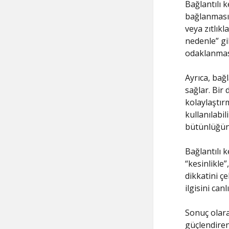
Bağlantılı k
bağlanmasın
veya zıtlıkl
nedenle” gi
odaklanması
Ayrıca, bağl
sağlar. Bir
kolaylaştırm
kullanılabil
bütünlüğünü
Bağlantılı k
“kesinlikle”
dikkatini ç
ilgisini canl
Sonuç olarak
güçlendiren