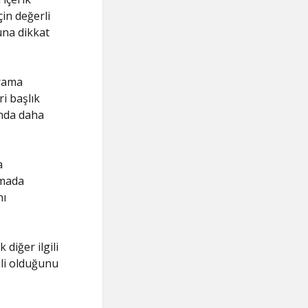
in değerli
ğuna dikkat
arama
i başlık
ında daha
a
amada
nı
 diğer ilgili
mli olduğunu