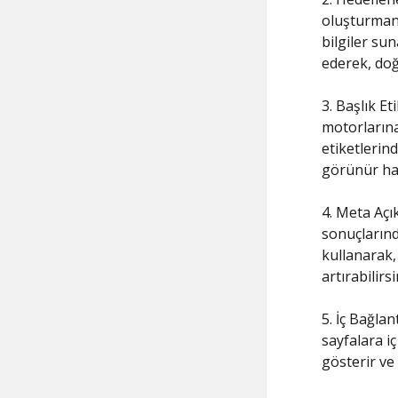
oluşturmanı
bilgiler sun
ederek, doğa
3. Başlık Et
motorlarına
etiketlerin
görünür hale
4. Meta Açı
sonuçlarınd
kullanarak, 
artırabilirsi
5. İç Bağlan
sayfalara i
gösterir ve