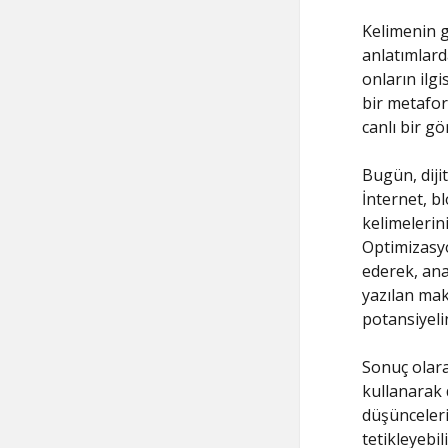
Kelimenin g
anlatımlard
onların ilgi
bir metafor
canlı bir gö
Bugün, dijit
İnternet, b
kelimelerin
Optimizasyon
ederek, anah
yazılan mak
potansiyelin
Sonuç olara
kullanarak 
düşünceleri
tetikleyebil