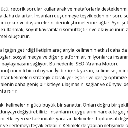
ücü, retorik sorular kullanarak ve metaforlarla desteklenmi
a daha da artar. İnsanları düşünmeye teşvik eden bir soru s
sini çeker ve düşüncelerini derinleştirmelerini sağlar. Aynı şe
 kullanmak, soyut kavramları somutlaştırır ve okuyucunun 
rsel oluşturur.
al çağın getirdiği iletişim araçlarıyla kelimenin etkisi daha da 
loglar, sosyal medya ve diğer platformlar, milyonlarca insanı
i paylaşmasını sağlıyor. Bu nedenle, SEO (Arama Motoru
u) önemli bir rol oynar. İyi bir içerik yazarı, kelime seçimin
tar kelimeleri stratejik olarak yerleştirir ve içeriği optimize
alenin daha geniş bir kitleye ulaşmasını sağlar ve dünyayı d
i artırır.
k, kelimelerin gücü büyük bir sanattır. Onları doğru bir şeki
dünyayı değiştirebiliriz. İnsanların duygularını harekete geçi
ni etkileyen ve farkındalık yaratan kelimeler, toplumsal deği
ir ve ilerlemeyi teşvik edebilir. Kelimelerle yapılan iletişimde 