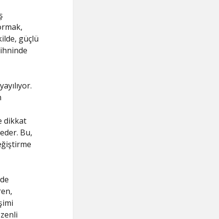
ş
ormak,
kilde, güçlü
zihninde
yayılıyor.
n
e dikkat
 eder. Bu,
eğiştirme
lde
ren,
şimi
özenli