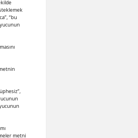
ekilde
esteklemek
ca”, “bu
kuyucunun
amasını
 metnin
Şüphesiz”,
kuyucunun
kuyucunun
amı
imeler metni