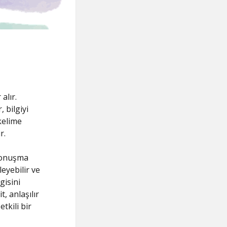
alır.
 bilgiyi
kelime
r.
 konuşma
leyebilir ve
gisini
t, anlaşılır
tkili bir