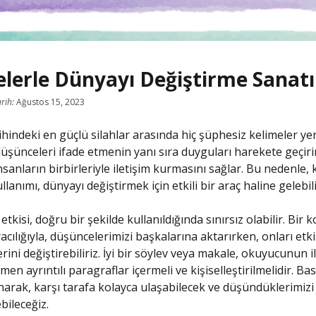
lerle Dünyayı Değiştirme Sanatı
rih:
Ağustos 15, 2023
ihindeki en güçlü silahlar arasında hiç şüphesiz kelimeler yer 
üşünceleri ifade etmenin yanı sıra duyguları harekete geçirir,
nsanların birbirleriyle iletişim kurmasını sağlar. Bu nedenle, 
llanımı, dünyayı değiştirmek için etkili bir araç haline gelebili
etkisi, doğru bir şekilde kullanıldığında sınırsız olabilir. Bir
acılığıyla, düşüncelerimizi başkalarına aktarırken, onları etki
rini değiştirebiliriz. İyi bir söylev veya makale, okuyucunun il
n ayrıntılı paragraflar içermeli ve kişiselleştirilmelidir. Basi
anarak, karşı tarafa kolayca ulaşabilecek ve düşündüklerimizi e
ebileceğiz.