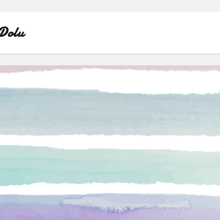
Dolu
INSTAGRAM BOT HESAPLARININ HIKAYEME BAKMAS
LISTE
SAYFA LISTESI
TWITTER FAVORI KASMA PARASIZ
TWITTER TAKIPÇI HILESI ŞIFRESIZ