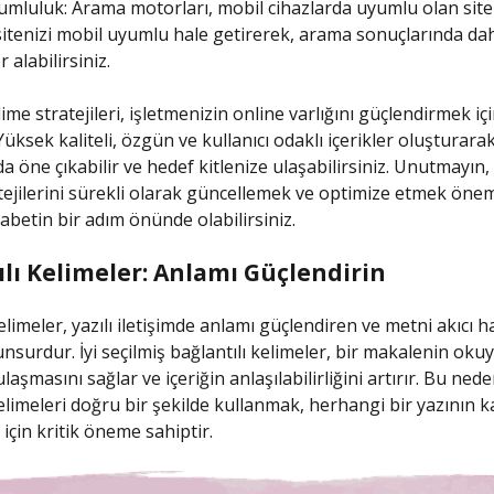
umluluk: Arama motorları, mobil cihazlarda uyumlu olan site
sitenizi mobil uyumlu hale getirerek, arama sonuçlarında da
 alabilirsiniz.
me stratejileri, işletmenizin online varlığını güçlendirmek iç
 Yüksek kaliteli, özgün ve kullanıcı odaklı içerikler oluşturar
a öne çıkabilir ve hedef kitlenize ulaşabilirsiniz. Unutmayın
tejilerini sürekli olarak güncellemek ve optimize etmek öneml
abetin bir adım önünde olabilirsiniz.
ılı Kelimeler: Anlamı Güçlendirin
elimeler, yazılı iletişimde anlamı güçlendiren ve metni akıcı h
nsurdur. İyi seçilmiş bağlantılı kelimeler, bir makalenin okuy
ulaşmasını sağlar ve içeriğin anlaşılabilirliğini artırır. Bu nede
elimeleri doğru bir şekilde kullanmak, herhangi bir yazının ka
için kritik öneme sahiptir.