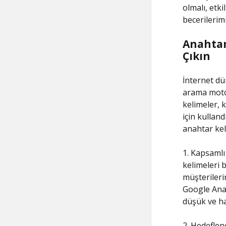
olmalı, etki
becerilerimi
Anahtar
Çıkın
İnternet dü
arama motor
kelimeler, 
için kullan
anahtar keli
1. Kapsamlı 
kelimeleri 
müşterileri
Google Anah
düşük ve hac
2. Hedeflen