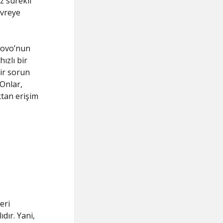
z sürekli
evreye
novo’nun
ızlı bir
bir sorun
 Onlar,
ktan erişim
eri
dır. Yani,