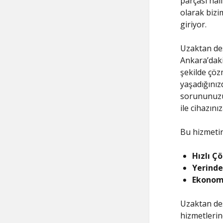
parçası hali
olarak bizi
giriyor.
Uzaktan des
Ankara’daki 
şekilde çözm
yaşadığınız
sorununuzu 
ile cihazın
Bu hizmetin
Hızlı Ç
Yerinde
Ekonom
Uzaktan des
hizmetlerind