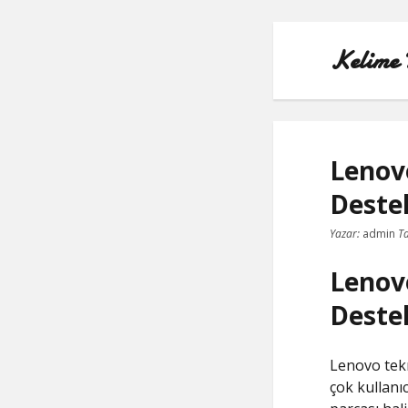
Kelime 
Lenov
Deste
Yazar:
admin
Ta
Lenov
Deste
Lenovo tekn
çok kullanı