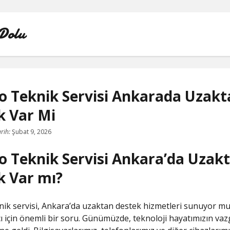
Dolu
o Teknik Servisi Ankarada Uzakt
k Var Mi
INSTAGRAM BOT HESAPLARININ HIKAYEME BAKMAS
rih:
Şubat 9, 2026
LISTE
o Teknik Servisi Ankara’da Uzak
SAYFA LISTESI
k Var mı?
TWITTER FAVORI KASMA PARASIZ
ik servisi, Ankara’da uzaktan destek hizmetleri sunuyor mu
TWITTER TAKIPÇI HILESI ŞIFRESIZ
cı için önemli bir soru. Günümüzde, teknoloji hayatımızın vaz