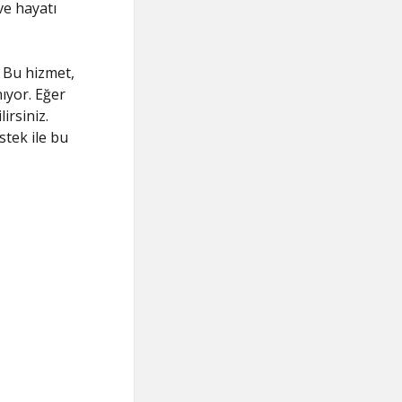
ve hayatı
 Bu hizmet,
nıyor. Eğer
irsiniz.
stek ile bu