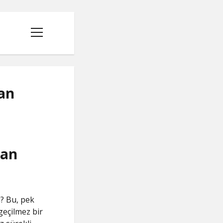
menüyü
aç
an
I
tan
? Bu, pek
geçilmez bir