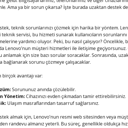
ne geldi. Bilgisayarlarımız, telefonlarımız ve diğer cihazlarımı
mle. Ama ya bir sorun çıkarsa? İşte burada uzaktan destek d
tek, teknik sorunlarınızı çözmek için harika bir yöntem. Le
teknik servisi, bu hizmeti sunarak kullanıcıların sorunlarını h
elerine yardımcı oluyor. Peki, bu nasıl çalışıyor? Öncelikle, 
da Lenovo’nun müşteri hizmetleri ile iletişime geçiyorsunuz.
anlamak için size bazı sorular soracaklar. Sonrasında, uza
ıza bağlanarak sorunu çözmeye çalışacaklar.
 birçok avantajı var:
özüm:
Sorununuz anında çözülebilir.
n Yönetim:
Cihazınızı evden çıkmadan tamir ettirebilirsiniz.
ik:
Ulaşım masraflarından tasarruf sağlarsınız.
tek almak için, Lenovo’nun resmi web sitesinden veya müşt
en randevu almanız yeterli. Bu süreç, genellikle oldukça hızlı