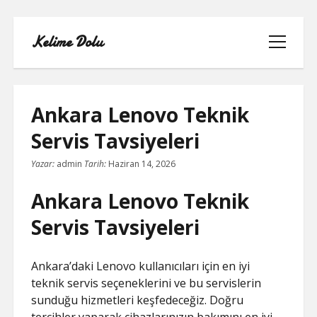
Kelime Dolu
menüyü
aç
Ankara Lenovo Teknik
Servis Tavsiyeleri
INSTAGRAM BOT HESAPLARININ
Yazar:
admin
Tarih:
Haziran 14, 2026
HIKAYEME BAKMASI
Ankara Lenovo Teknik
LISTE
Servis Tavsiyeleri
SAYFA LISTESI
Ankara’daki Lenovo kullanıcıları için en iyi
TWITTER FAVORI KASMA PARASIZ
teknik servis seçeneklerini ve bu servislerin
sunduğu hizmetleri keşfedeceğiz. Doğru
TWITTER TAKIPÇI HILESI ŞIFRESIZ