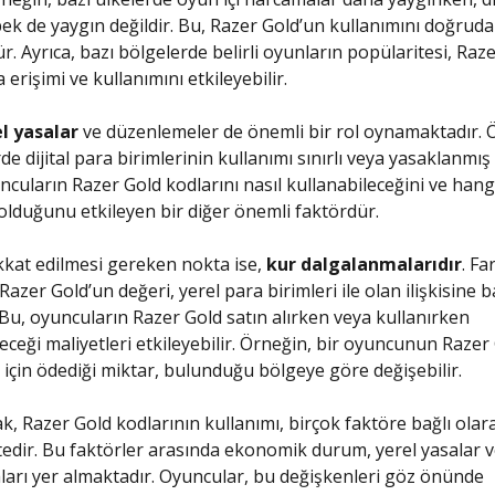
k de yaygın değildir. Bu, Razer Gold’un kullanımını doğruda
r. Ayrıca, bazı bölgelerde belirli oyunların popülaritesi, Raz
erişimi ve kullanımını etkileyebilir.
l yasalar
ve düzenlemeler de önemli bir rol oynamaktadır. 
de dijital para birimlerinin kullanımı sınırlı veya yasaklanmış 
cuların Razer Gold kodlarını nasıl kullanabileceğini ve hang
i olduğunu etkileyen bir diğer önemli faktördür.
ikkat edilmesi gereken nokta ise,
kur dalgalanmalarıdır
. Far
azer Gold’un değeri, yerel para birimleri ile olan ilişkisine b
. Bu, oyuncuların Razer Gold satın alırken veya kullanırken
leceği maliyetleri etkileyebilir. Örneğin, bir oyuncunun Razer
 için ödediği miktar, bulunduğu bölgeye göre değişebilir.
k, Razer Gold kodlarının kullanımı, birçok faktöre bağlı olarak
dir. Bu faktörler arasında ekonomik durum, yerel yasalar v
arı yer almaktadır. Oyuncular, bu değişkenleri göz önünde