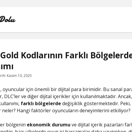
Dolu
Gold Kodlarının Farklı Bölgelerd
nımı
INSTAGRAM BOT HESAPLARININ HIKAYEME BAKMAS
rih:
Kasım 10, 2025
LISTE
d
, oyuncular için önemli bir dijital para birimidir. Bu sanal par
SAYFA LISTESI
r, DLC’ler ve diğer dijital içerikler için kullanılmaktadır. Anca
kullanımı,
farklı bölgelerde
değişiklik göstermektedir. Peki,
TWITTER FAVORI KASMA PARASIZ
er neler? Hangi faktörler oyuncuların deneyimlerini etkiliyor?
TWITTER TAKIPÇI HILESI ŞIFRESIZ
her bölgenin
ekonomik durumu
ve dijital içerik pazarları fark
rneğin, bazı ülkelerde oyun içi harcamalar daha yaygınken, d