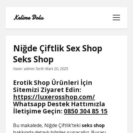
Kelime Dolu
menüyü
aç
Niğde Çiftlik Sex Shop
Seks Shop
INSTAGRAM BOT HESAPLARININ
Yazar:
admin
Tarih:
Mart 20, 2025
HIKAYEME BAKMASI
Erotik Shop Ürünleri İçin
LISTE
Sitemizi Ziyaret Edin:
https://luxerosshop.com/
SAYFA LISTESI
Whatsapp Destek Hattımızla
İletişime Geçin:
0850 304 85 15
TWITTER FAVORI KASMA PARASIZ
Bu makalede, Niğde Çiftlik’teki
seks shop
TWITTER TAKIPÇI HILESI ŞIFRESIZ
hakkında detaylı bilgiler sunacağız. Burası,