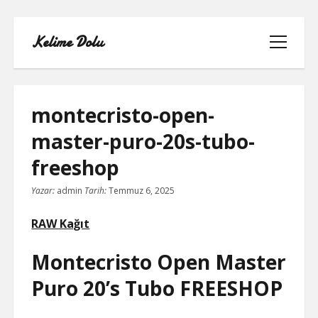
Kelime Dolu
menüyü
aç
montecristo-open-
master-puro-20s-tubo-
INSTAGRAM BOT HESAPLARININ
freeshop
HIKAYEME BAKMASI
Yazar:
admin
Tarih:
Temmuz 6, 2025
LISTE
RAW Kağıt
SAYFA LISTESI
Montecristo Open Master
TWITTER FAVORI KASMA PARASIZ
Puro 20’s Tubo FREESHOP
TWITTER TAKIPÇI HILESI ŞIFRESIZ