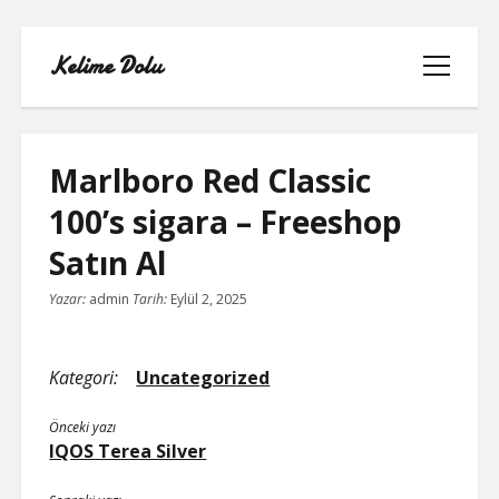
Kelime Dolu
menüyü
aç
Marlboro Red Classic
100’s sigara – Freeshop
INSTAGRAM BOT HESAPLARININ
Satın Al
HIKAYEME BAKMASI
Yazar:
admin
Tarih:
Eylül 2, 2025
LISTE
SAYFA LISTESI
Kategori:
Uncategorized
TWITTER FAVORI KASMA PARASIZ
Önceki yazı
IQOS Terea Silver
TWITTER TAKIPÇI HILESI ŞIFRESIZ