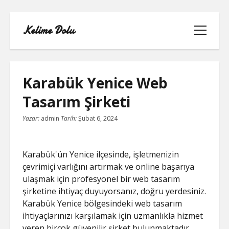
Kelime Dolu
menüyü
aç
Karabük Yenice Web
Tasarım Şirketi
INSTAGRAM BOT HESAPLARININ
Yazar:
admin
Tarih:
Şubat 6, 2024
HIKAYEME BAKMASI
LISTE
Karabük'ün Yenice ilçesinde, işletmenizin
çevrimiçi varlığını artırmak ve online başarıya
SAYFA LISTESI
ulaşmak için profesyonel bir web tasarım
şirketine ihtiyaç duyuyorsanız, doğru yerdesiniz.
TWITTER FAVORI KASMA PARASIZ
Karabük Yenice bölgesindeki web tasarım
ihtiyaçlarınızı karşılamak için uzmanlıkla hizmet
TWITTER TAKIPÇI HILESI ŞIFRESIZ
veren birçok güvenilir şirket bulunmaktadır.