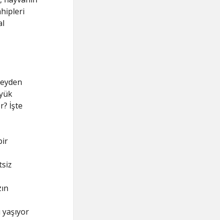
hipleri
al
 şeyden
üyük
r? İşte
ir
tsiz
zın
ı yaşıyor