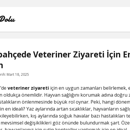
Dolu
ahçede Veteriner Ziyareti İçin En
n
INSTAGRAM BOT HESAPLARININ HIKAYEME BAKMAS
rih:
Mart 18, 2025
LISTE
’de
veteriner ziyareti
için en uygun zamanları belirlemek, 
SAYFA LISTESI
çin oldukça önemlidir. Hayvan sağlığını korumak adına doğru
talıkların önlenmesinde büyük rol oynar. Peki, hangi döne
TWITTER FAVORI KASMA PARASIZ
çin en ideali? Yaz aylarında artan sıcaklıklar, hayvanların sağlı
leyebilirken, kış aylarında soğuk havalar bazı hastalıkları tet
TWITTER TAKIPÇI HILESI ŞIFRESIZ
, mevsimsel değişiklikleri göz önünde bulundurmak şart. Özel
, hayvanlarınız için rutin kontroller yaptırmak için en ideal