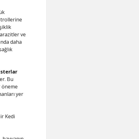
yük
trollerine
iklik
arazitler ve
rında daha
sağlık
sterlar
er. Bu
ir öneme
manları yer
ir Kedi
ı, hayvanın