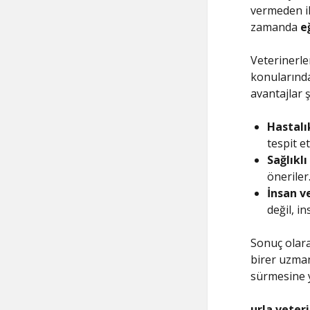
vermeden il
zamanda
e
Veterinerle
konularında
avantajlar ş
Hastalı
tespit et
Sağlıkl
öneriler
İnsan v
değil, in
Sonuç olara
birer uzman
sürmesine 
urla veter