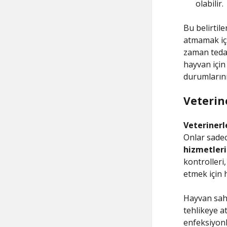
olabilir.
Bu belirtile
atmamak iç
zaman tedavi
hayvan için
durumlarını 
Veterin
Veterinerl
Onlar sadec
hizmetleri
kontrolleri
etmek için 
Hayvan sahip
tehlikeye at
enfeksiyonla