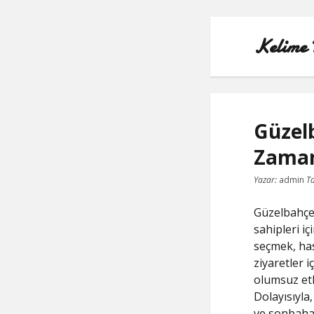
Kelime 
Güzelb
Zama
Yazar:
admin
Ta
Güzelbahçe
sahipleri i
seçmek, has
ziyaretler i
olumsuz etki
Dolayısıyla
ve sonbahar