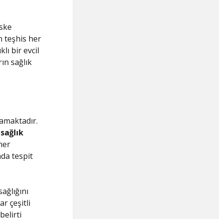
iske
 teşhis her
lı bir evcil
ın sağlık
namaktadır.
 sağlık
ner
ada tespit
sağlığını
r çeşitli
belirti