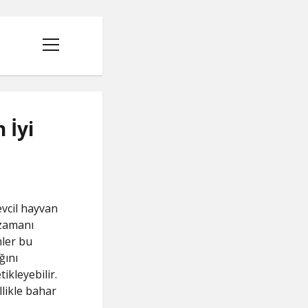
menüyü
aç
 İyi
I
evcil hayvan
 zamanı
mler bu
ğını
ikleyebilir.
likle bahar