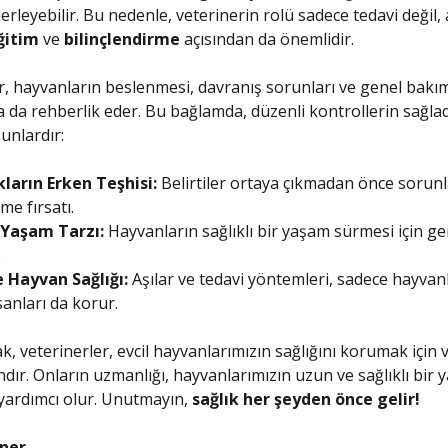
erleyebilir. Bu nedenle, veterinerin rolü sadece tedavi değil, 
ğitim
ve
bilinçlendirme
açısından da önemlidir.
r, hayvanların beslenmesi, davranış sorunları ve genel bakı
 da rehberlik eder. Bu bağlamda, düzenli kontrollerin sağlad
unlardır:
kların Erken Teşhisi:
Belirtiler ortaya çıkmadan önce sorunl
me fırsatı.
ı Yaşam Tarzı:
Hayvanların sağlıklı bir yaşam sürmesi için ge
.
e Hayvan Sağlığı:
Aşılar ve tedavi yöntemleri, sadece hayvanl
sanları da korur.
k, veterinerler, evcil hayvanlarımızın sağlığını korumak için
dır. Onların uzmanlığı, hayvanlarımızın uzun ve sağlıklı bir
yardımcı olur. Unutmayın,
sağlık her şeyden önce gelir!
iner