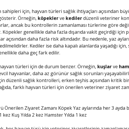
 sahipleri için, hayvan türleri sağlık ihtiyaçları açısından bü
 gösterir. Örneğin,
köpekler
ve
kediler
düzenli veteriner kon
arlar, ancak bu kontrollerin zamanlaması türlerine göre değiş
. Köpekler genellikle daha fazla dışarıda vakit geçirdiği için p
ar açısından daha fazla risk altındadır. Bu nedenle, yaz ayla
edilmelidirler. Kediler ise daha kapalı alanlarda yaşadığı için, 
nellikle daha geç fark edilir.
 hayvan türleri için de durum benzer. Örneğin,
kuşlar
ve
ham
evcil hayvanlar, daha az görünür sağlık sorunları yaşayabilirl
çin düzenli sağlık kontrolleri, erken teşhis açısından kritik b
ağıda, farklı hayvan türleri için önerilen veteriner ziyaret za
 Önerilen Ziyaret Zamanı Köpek Yaz aylarında her 3 ayda b
 1 kez Kuş Yılda 2 kez Hamster Yılda 1 kez
k, her hayvan türü için veteriner ziyaretlerinin zamanlamas