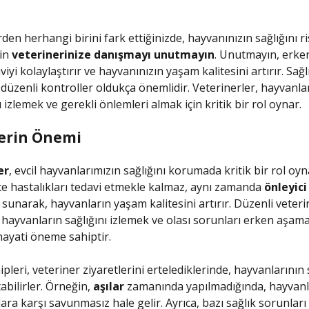
rden herhangi birini fark ettiğinizde, hayvanınızın sağlığını r
in
veterinerinize danışmayı unutmayın
. Unutmayın, erken
yi kolaylaştırır ve hayvanınızın yaşam kalitesini artırır. Sağlık
 düzenli kontroller oldukça önemlidir. Veterinerler, hayvanlar
izlemek ve gerekli önlemleri almak için kritik bir rol oynar.
erin Önemi
er
, evcil hayvanlarımızın sağlığını korumada kritik bir rol oy
e hastalıkları tedavi etmekle kalmaz, aynı zamanda
önleyici
sunarak, hayvanların yaşam kalitesini artırır. Düzenli veteri
, hayvanların sağlığını izlemek ve olası sorunları erken aşam
hayati öneme sahiptir.
leri, veteriner ziyaretlerini ertelediklerinde, hayvanlarının 
abilirler. Örneğin,
aşılar
zamanında yapılmadığında, hayvanla
ra karşı savunmasız hale gelir. Ayrıca, bazı sağlık sorunları 