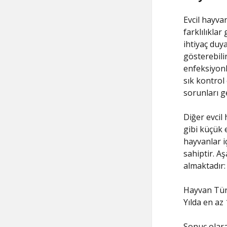
Evcil hayvan
farklılıklar
ihtiyaç duy
gösterebilir
enfeksiyonl
sık kontrol 
sorunları ge
Diğer evcil
gibi küçük 
hayvanlar i
sahiptir. Aş
almaktadır:
Hayvan Türü
Yılda en az
Sonuç olara