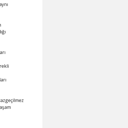
aynı
m
ığı
arı
rekli
arı
 vazgeçilmez
 yaşam