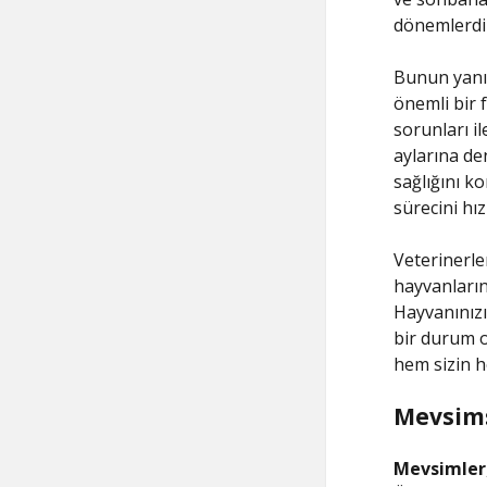
dönemlerdi
Bunun yanı 
önemli bir 
sorunları il
aylarına de
sağlığını k
sürecini hız
Veterinerler
hayvanların
Hayvanınızı
bir durum o
hem sizin h
Mevsims
Mevsimler