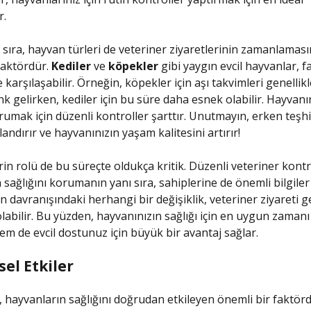
r.
sıra, hayvan türleri de veteriner ziyaretlerinin zamanlaması
faktördür.
Kediler
ve
köpekler
gibi yaygın evcil hayvanlar, fa
e karşılaşabilir. Örneğin, köpekler için aşı takvimleri genellik
nk gelirken, kediler için bu süre daha esnek olabilir. Hayvanı
orumak için düzenli kontroller şarttır. Unutmayın, erken teşhi
landırır ve hayvanınızın yaşam kalitesini artırır!
in rolü de bu süreçte oldukça kritik. Düzenli veteriner kontro
 sağlığını korumanın yanı sıra, sahiplerine de önemli bilgiler
n davranışındaki herhangi bir değişiklik, veteriner ziyareti g
labilir. Bu yüzden, hayvanınızın sağlığı için en uygun zaman
em de evcil dostunuz için büyük bir avantaj sağlar.
el Etkiler
, hayvanların sağlığını doğrudan etkileyen önemli bir faktörd