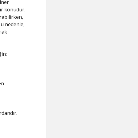
iner
bir konudur.
rabilirken,
Bu nedenle,
lmak
in:
en
rdandır.