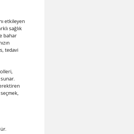
nı etkileyen
rklı sağlık
le bahar
nızın
s, tedavi
lleri,
 sunar.
erektiren
ı seçmek,
ür.