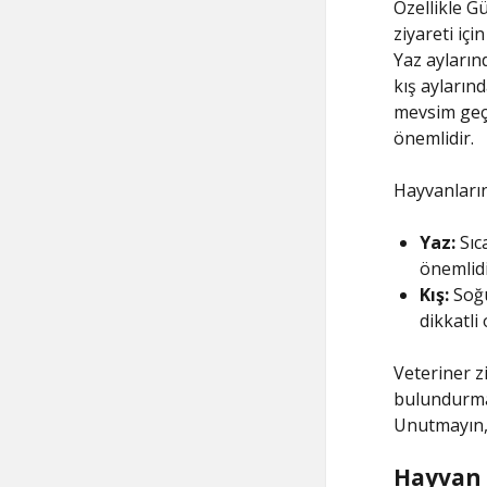
Özellikle G
ziyareti iç
Yaz ayların
kış ayların
mevsim geçi
önemlidir.
Hayvanların
Yaz:
Sıc
önemlidi
Kış:
Soğu
dikkatli
Veteriner z
bulundurmak
Unutmayın
Hayvan 