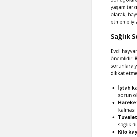
yaşam tarzı
olarak, hay
etmemeliyiz
Sağlık S
Evcil hayva
önemlidir.
B
sorunlara yo
dikkat etme
İştah ka
sorun ola
Hareket 
kalması 
Tuvalet 
sağlık d
Kilo kay