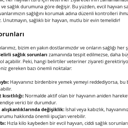
 ve sağlık durumuna göre değişir. Bu yüzden, evcil hayvan sa
vanlarımızın sağlığını korumak adına düzenli kontrolleri ihm
. Unutmayın, sağlıklı bir hayvan, mutlu bir evin temelidir!
orunları
nlarımız, bizim en yakın dostlarımızdır ve onların sağlığı her
elirli sağlık sorunları
zamanında tespit edilmezse, daha b
l açabilir. Peki, hangi belirtiler veteriner ziyareti gerektiriyo
niz gereken bazı önemli noktalar:
ybı:
Hayvanınız birdenbire yemek yemeyi reddediyorsa, bu b
bilir.
kısıtlılığı:
Normalde aktif olan bir hayvanın aniden hareke
endişe verici bir durumdur.
alışkanlıklarında değişiklik:
İshal veya kabızlık, hayvanını
urumu hakkında önemli ipuçları verebilir.
bı:
Hızla kilo kaybeden bir evcil hayvan, ciddi sağlık sorunlar