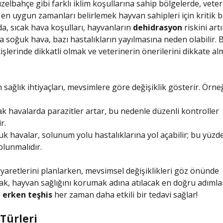
üzelbahçe gibi farklı iklim koşullarına sahip bölgelerde, veter
in en uygun zamanları belirlemek hayvan sahipleri için kritik 
da, sıcak hava koşulları, hayvanların
dehidrasyon
riskini artı
da soğuk hava, bazı hastalıkların yayılmasına neden olabilir. 
şlerinde dikkatli olmak ve veterinerin önerilerini dikkate a
 sağlık ihtiyaçları, mevsimlere göre değişiklik gösterir. Örneğ
ak havalarda parazitler artar, bu nedenle düzenli kontroller
r.
k havalar, solunum yolu hastalıklarına yol açabilir; bu yüzd
 olunmalıdır.
iyaretlerini planlarken, mevsimsel değişiklikleri göz önünde
, hayvan sağlığını korumak adına atılacak en doğru adımla
,
erken teşhis
her zaman daha etkili bir tedavi sağlar!
Türleri