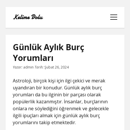
Kelime Dolu
menüyü
aç
Günlük Aylık Burç
Yorumları
INSTAGRAM BOT HESAPLARININ
Yazar:
admin
Tarih:
Şubat 26, 2024
HIKAYEME BAKMASI
Astroloji, birçok kişi için ilgi çekici ve merak
LISTE
uyandıran bir konudur. Günlük aylık burç
yorumları da bu ilginin bir parçası olarak
SAYFA LISTESI
popülerlik kazanmıştır. İnsanlar, burçlarının
onlara ne söylediğini öğrenmek ve gelecekle
TWITTER FAVORI KASMA PARASIZ
ilgili ipuçları almak için günlük aylık burç
yorumlarını takip etmektedir.
TWITTER TAKIPÇI HILESI ŞIFRESIZ