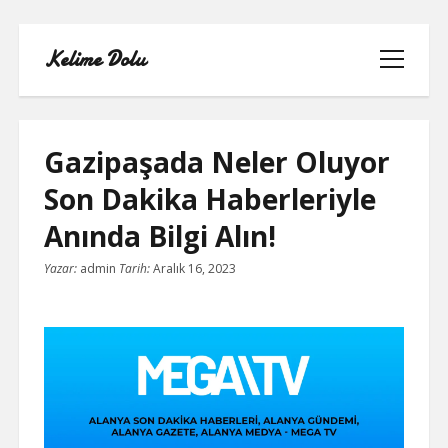
Kelime Dolu
menüyü
aç
Gazipaşada Neler Oluyor
Son Dakika Haberleriyle
INSTAGRAM BOT HESAPLARININ
Anında Bilgi Alın!
HIKAYEME BAKMASI
Yazar:
admin
Tarih:
Aralık 16, 2023
LISTE
SAYFA LISTESI
TWITTER FAVORI KASMA PARASIZ
TWITTER TAKIPÇI HILESI ŞIFRESIZ