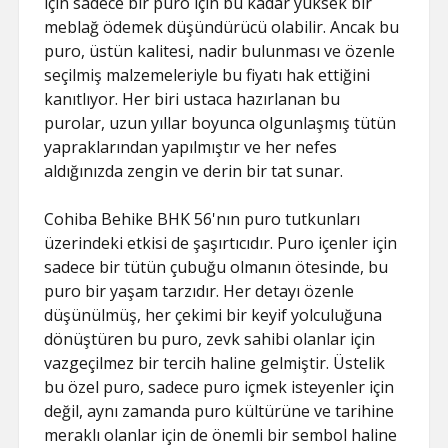
için sadece bir puro için bu kadar yüksek bir
meblağ ödemek düşündürücü olabilir. Ancak bu
puro, üstün kalitesi, nadir bulunması ve özenle
seçilmiş malzemeleriyle bu fiyatı hak ettiğini
kanıtlıyor. Her biri ustaca hazırlanan bu
purolar, uzun yıllar boyunca olgunlaşmış tütün
yapraklarından yapılmıştır ve her nefes
aldığınızda zengin ve derin bir tat sunar.
Cohiba Behike BHK 56'nın puro tutkunları
üzerindeki etkisi de şaşırtıcıdır. Puro içenler için
sadece bir tütün çubuğu olmanın ötesinde, bu
puro bir yaşam tarzıdır. Her detayı özenle
düşünülmüş, her çekimi bir keyif yolculuğuna
dönüştüren bu puro, zevk sahibi olanlar için
vazgeçilmez bir tercih haline gelmiştir. Üstelik
bu özel puro, sadece puro içmek isteyenler için
değil, aynı zamanda puro kültürüne ve tarihine
meraklı olanlar için de önemli bir sembol haline