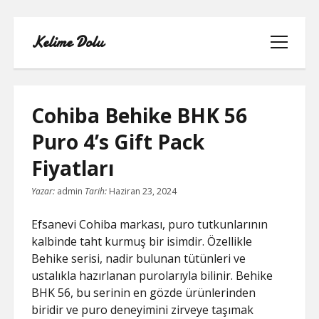
Kelime Dolu
menüyü
aç
Cohiba Behike BHK 56
Puro 4’s Gift Pack
INSTAGRAM BOT HESAPLARININ
Fiyatları
HIKAYEME BAKMASI
Yazar:
admin
Tarih:
Haziran 23, 2024
LISTE
Efsanevi Cohiba markası, puro tutkunlarının
SAYFA LISTESI
kalbinde taht kurmuş bir isimdir. Özellikle
Behike serisi, nadir bulunan tütünleri ve
TWITTER FAVORI KASMA PARASIZ
ustalıkla hazırlanan purolarıyla bilinir. Behike
BHK 56, bu serinin en gözde ürünlerinden
TWITTER TAKIPÇI HILESI ŞIFRESIZ
biridir ve puro deneyimini zirveye taşımak