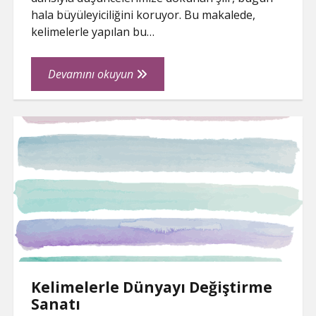
hala büyüleyiciliğini koruyor. Bu makalede,
kelimelerle yapılan bu…
Kelimelerle
Devamını okuyun
Yolculuk
Edin:
Şiirin
Büyüsüne
Kapılın!
Kelimelerle Dünyayı Değiştirme
Sanatı