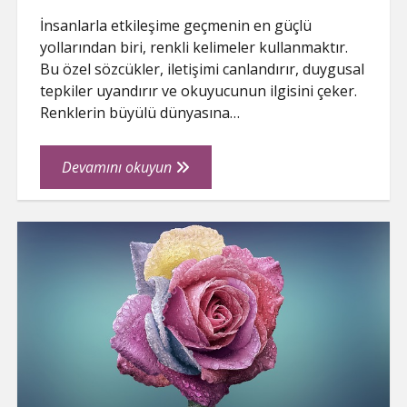
İnsanlarla etkileşime geçmenin en güçlü
yollarından biri, renkli kelimeler kullanmaktır.
Bu özel sözcükler, iletişimi canlandırır, duygusal
tepkiler uyandırır ve okuyucunun ilgisini çeker.
Renklerin büyülü dünyasına…
Renkli
Devamını okuyun
Kelimelerin
Büyüleyici
Dünyasına
Adım
Atın!