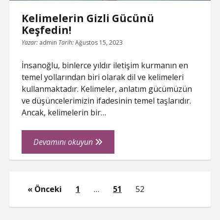
Kelimelerin Gizli Gücünü
Keşfedin!
Yazar:
admin
Tarih:
Ağustos 15, 2023
İnsanoğlu, binlerce yıldır iletişim kurmanın en
temel yollarından biri olarak dil ve kelimeleri
kullanmaktadır. Kelimeler, anlatım gücümüzün
ve düşüncelerimizin ifadesinin temel taşlarıdır.
Ancak, kelimelerin bir…
Kelimelerin
Devamını okuyun
Gizli
Gücünü
Keşfedin!
Yazı
Önceki
1
…
51
52
sayfalaması