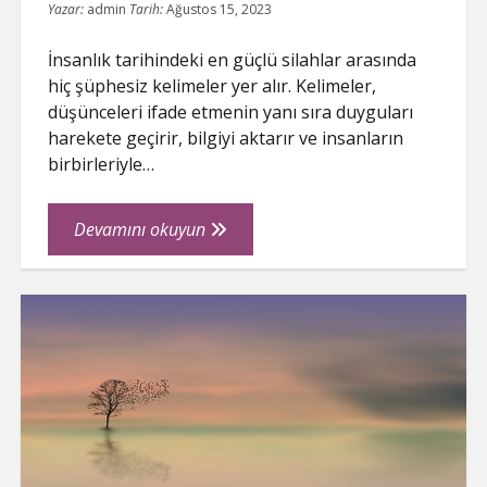
Yazar:
admin
Tarih:
Ağustos 15, 2023
İnsanlık tarihindeki en güçlü silahlar arasında
hiç şüphesiz kelimeler yer alır. Kelimeler,
düşünceleri ifade etmenin yanı sıra duyguları
harekete geçirir, bilgiyi aktarır ve insanların
birbirleriyle…
Kelimelerle
Devamını okuyun
Dünyayı
Değiştirme
Sanatı