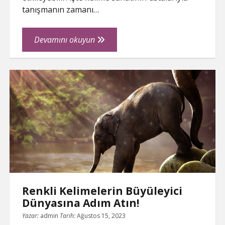
tanışmanın zamanı…
Kelime
Devamını okuyun
Sanatının
Ustalarıyla
Tanışın!
Renkli Kelimelerin Büyüleyici
Dünyasına Adım Atın!
Yazar:
admin
Tarih:
Ağustos 15, 2023