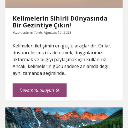
Kelimelerin Sihirli Dünyasında
Bir Gezintiye Çıkın!
Yazar:
admin
Tarih:
Ağustos 15, 2023
Kelimeler, iletişimin en güçlü araçlarıdır. Onlar,
düşüncelerimizi ifade etmek, duygularımızı
aktarmak ve bilgiyi paylaşmak için kullanırız.
Ancak, kelimelerin gücü sadece anlamda değil,
aynı zamanda seçiminde…
Kelimelerin
Devamını okuyun
Sihirli
Dünyasında
Bir
Gezintiye
Çıkın!