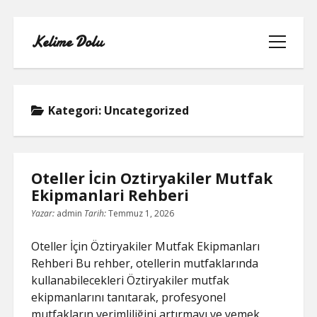
Kelime Dolu
menüyü
aç
Kategori:
Uncategorized
INSTAGRAM BOT HESAPLARININ
HIKAYEME BAKMASI
Oteller İcin Oztiryakiler Mutfak
Ekipmanlari Rehberi
LISTE
Yazar:
admin
Tarih:
Temmuz 1, 2026
SAYFA LISTESI
Oteller İçin Öztiryakiler Mutfak Ekipmanları
Rehberi Bu rehber, otellerin mutfaklarında
TWITTER FAVORI KASMA PARASIZ
kullanabilecekleri Öztiryakiler mutfak
ekipmanlarını tanıtarak, profesyonel
TWITTER TAKIPÇI HILESI ŞIFRESIZ
mutfakların verimliliğini artırmayı ve yemek