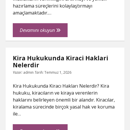
hazırlama süreçlerini kolaylaştırmayı
amaçlamaktadır.…
Oteller
Devamını okuyun
İcin
Oztiryakiler
Mutfak
Kira Hukukunda Kiraci Haklari
Ekipmanlari
Nelerdir
Rehberi
Yazar:
admin
Tarih:
Temmuz 1, 2026
Kira Hukukunda Kiracı Hakları Nelerdir? Kira
hukuku, kiracıların ve kiraya verenlerin
haklarını belirleyen önemli bir alandır. Kiracılar,
kiralama sürecinde birçok yasal hak ve koruma
ile…