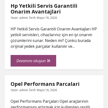
Hp Yetkili Servis Garantili
Nasil
Onarim Avantajlari
Kontrol
Edilir
Yazar:
admin
Tarih:
Mayıs 18, 2026
HP Yetkili Servis Garantili Onarım Avantajları HP
yetkili servisleri, cihazlarınız için en iyi onarım
çözümlerini sunar. Neden mi? Çünkü burada
orijinal yedek parçalar kullanılır ve…
Hp
Devamını okuyun
Yetkili
Servis
Garantili
Opel Performans Parcalari
Onarim
Avantajlari
Yazar:
admin
Tarih:
Mayıs 18, 2026
Opel Performans Parçaları Opel araçlarının
performansını artırmak için kullanılan çeşitli