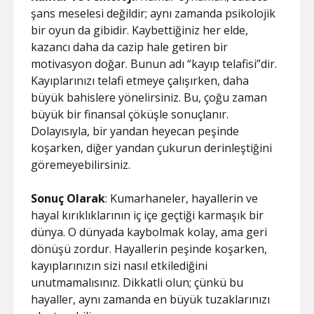
şans meselesi değildir; aynı zamanda psikolojik
bir oyun da gibidir. Kaybettiğiniz her elde,
kazancı daha da cazip hale getiren bir
motivasyon doğar. Bunun adı “kayıp telafisi”dir.
Kayıplarınızı telafi etmeye çalışırken, daha
büyük bahislere yönelirsiniz. Bu, çoğu zaman
büyük bir finansal çöküşle sonuçlanır.
Dolayısıyla, bir yandan heyecan peşinde
koşarken, diğer yandan çukurun derinleştiğini
göremeyebilirsiniz.
Sonuç Olarak
: Kumarhaneler, hayallerin ve
hayal kırıklıklarının iç içe geçtiği karmaşık bir
dünya. O dünyada kaybolmak kolay, ama geri
dönüşü zordur. Hayallerin peşinde koşarken,
kayıplarınızın sizi nasıl etkilediğini
unutmamalısınız. Dikkatli olun; çünkü bu
hayaller, aynı zamanda en büyük tuzaklarınızı