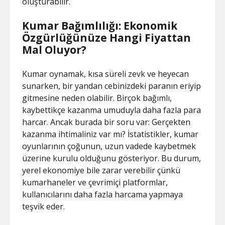
oluşturabilir.
Kumar Bağımlılığı: Ekonomik
Özgürlüğünüze Hangi Fiyattan
Mal Oluyor?
Kumar oynamak, kısa süreli zevk ve heyecan
sunarken, bir yandan cebinizdeki paranın eriyip
gitmesine neden olabilir. Birçok bağımlı,
kaybettikçe kazanma umuduyla daha fazla para
harcar. Ancak burada bir soru var: Gerçekten
kazanma ihtimaliniz var mı? İstatistikler, kumar
oyunlarının çoğunun, uzun vadede kaybetmek
üzerine kurulu olduğunu gösteriyor. Bu durum,
yerel ekonomiye bile zarar verebilir çünkü
kumarhaneler ve çevrimiçi platformlar,
kullanıcılarını daha fazla harcama yapmaya
teşvik eder.