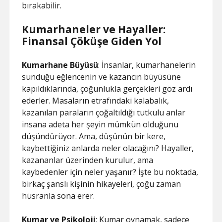
bırakabilir.
Kumarhaneler ve Hayaller:
Finansal Çöküşe Giden Yol
Kumarhane Büyüsü
: İnsanlar, kumarhanelerin
sunduğu eğlencenin ve kazancın büyüsüne
kapıldıklarında, çoğunlukla gerçekleri göz ardı
ederler. Masaların etrafındaki kalabalık,
kazanılan paraların çoğaltıldığı tutkulu anlar
insana adeta her şeyin mümkün olduğunu
düşündürüyor. Ama, düşünün bir kere,
kaybettiğiniz anlarda neler olacağını? Hayaller,
kazananlar üzerinden kurulur, ama
kaybedenler için neler yaşanır? İşte bu noktada,
birkaç şanslı kişinin hikayeleri, çoğu zaman
hüsranla sona erer.
Kumar ve Psikoloji
: Kumar oynamak, sadece