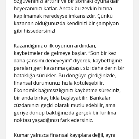
özgüveninizi arttırır ve bir sonraki oyuna dair
heyecanınızı katlar. Ancak bu zevkin hızına
kapılmamak neredeyse imkansızdır. Çünkü
kazanan olduğunuzda kendinizi bir şampiyon
gibi hissedersiniz!
Kazandığınız o ilk oyunun ardından,
kaybetmeler de gelmeye başlar. “Son bir kez
daha şansımı deneyeyim” diyerek, kaybettiğiniz
paraları geri kazanma çabası, sizi daha derin bir
bataklığa sürükler. Bu döngüye girdiğinizde,
finansal durumunuz hızla kötüleşebilir.
Ekonomik bağımsızlığınızı kaybetme süreciniz,
bir anda birkaç tıkla başlayabilir. Bankalar
cüzdanınızı geçici olarak mutlu edebilir, ama
geriye dönüp baktığınızda gerçek bir kırılma
noktası yaşadığınızı fark edersiniz.
Kumar yalnızca finansal kayıplara değil, aynı