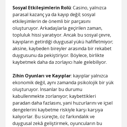
Sosyal Etkileşimlerin Rolü
: Casino, yalnızca
parasal kazanç ya da kayıp değil; sosyal
etkileşimlerin de önemli bir parçasını
oluşturuyor. Arkadaşlarla geçirilen zaman,
topluluk hissi yaratıyor. Ancak bu sosyal çevre,
kayıpların getirdiği duygusal yükü hafifletmiyor;
aksine, kaybeden bireyler arasında bir rekabet
duygusunu da pekiştiriyor. Böylece, birlikte
kaybetmek daha da zorlayıcı hale gelebiliyor.
Zihin Oyunları ve Kayıplar
: kayıplar yalnızca
ekonomik değil, aynı zamanda psikolojik bir yük
oluşturuyor. İnsanlar bu durumu
kabullenmekte zorlanıyor; kaybettikleri
paradan daha fazlasını, yani huzurlarını ve içsel
dengelerini kaybetme riskiyle karşı karşıya
kalıyorlar. Bu süreçte, öz farkındalık ve
duygusal zekâ geliştirmek, oyuncuların bu