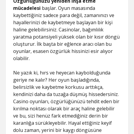
Özgürlüğünüzü yeniden inşa etme
mücadelesi
başlar. Oyun masasında
kaybettiğiniz sadece para değil, zamanınızı ve
hayallerinizi de kaybetmeye başlayan bir kişi
haline gelebilirsiniz. Casinolar, bağımlılık
yaratma potansiyeli yüksek olan bir kısır döngü
oluşturur. İlk başta bir eğlence aracı olan bu
oyunlar, esasen özgürlük hissinizi esir alıyor
olabilir.
Ne yazık ki, hırs ve heyecan kaybolduğunda
geriye ne kalır? Her oyun başladığında,
belirsizlik ve kaybetme korkusu arttıkça,
kendinizi daha da tuzağa düşmüş hissedersiniz.
Casino oyunları, özgürlüğünüzü tehdit eden bir
kırılma noktası olarak bir araç haline gelebilir
ve bu, sizi henüz fark etmediğiniz derin bir
karanlığa sürükleyebilir. Hayal ettiğiniz keyif
dolu zaman, yerini bir kaygı döngüsüne