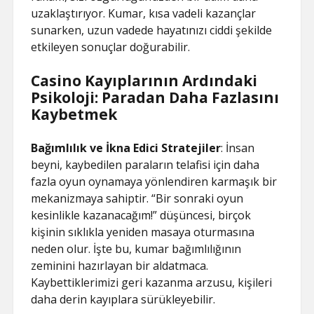
uzaklaştırıyor. Kumar, kısa vadeli kazançlar
sunarken, uzun vadede hayatınızı ciddi şekilde
etkileyen sonuçlar doğurabilir.
Casino Kayıplarının Ardındaki
Psikoloji: Paradan Daha Fazlasını
Kaybetmek
Bağımlılık ve İkna Edici Stratejiler
: İnsan
beyni, kaybedilen paraların telafisi için daha
fazla oyun oynamaya yönlendiren karmaşık bir
mekanizmaya sahiptir. “Bir sonraki oyun
kesinlikle kazanacağım!” düşüncesi, birçok
kişinin sıklıkla yeniden masaya oturmasına
neden olur. İşte bu, kumar bağımlılığının
zeminini hazırlayan bir aldatmaca.
Kaybettiklerimizi geri kazanma arzusu, kişileri
daha derin kayıplara sürükleyebilir.