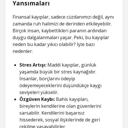
Yansımaları
Finansal kayıplar, sadece cüzdanımızı değil, aynı
zamanda ruh halimizi de derinden etkileyebilir.
Birçok insan, kaybettikleri paranın ardından
duygu dalgalanmaları yaşar. Peki, bu kayıplar
neden bu kadar yıkıcı olabilir? İşte bazı
nedenler:
Stres Artışı:
Maddi kayıplar, günlük
yaşamda büyük bir stres kaynağıdır.
İnsanlar, borçlarını ödeyip
ödeyemeyeceklerini düşündükçe kaygı
seviyeleri yükselir.
Özgüven Kaybı:
Bahis kayıpları,
bireylerin kendilerine olan güvenlerini
sarsabilir. Kendilerini başarısız
hissederek, sosyal ilişkilerinde de geri
çekilme yaşayabilirler.