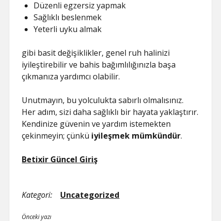
Düzenli egzersiz yapmak
Sağlıklı beslenmek
Yeterli uyku almak
gibi basit değişiklikler, genel ruh halinizi
iyileştirebilir ve bahis bağımlılığınızla başa
çıkmanıza yardımcı olabilir.
Unutmayın, bu yolculukta sabırlı olmalısınız.
Her adım, sizi daha sağlıklı bir hayata yaklaştırır.
Kendinize güvenin ve yardım istemekten
çekinmeyin; çünkü
iyileşmek mümkündür
.
Betixir Güncel Giriş
Kategori:
Uncategorized
Önceki yazı