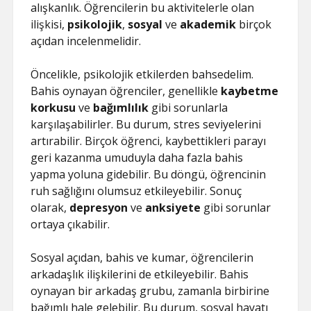
alışkanlık. Öğrencilerin bu aktivitelerle olan
ilişkisi,
psikolojik
,
sosyal
ve
akademik
birçok
açıdan incelenmelidir.
Öncelikle, psikolojik etkilerden bahsedelim.
Bahis oynayan öğrenciler, genellikle
kaybetme
korkusu
ve
bağımlılık
gibi sorunlarla
karşılaşabilirler. Bu durum, stres seviyelerini
artırabilir. Birçok öğrenci, kaybettikleri parayı
geri kazanma umuduyla daha fazla bahis
yapma yoluna gidebilir. Bu döngü, öğrencinin
ruh sağlığını olumsuz etkileyebilir. Sonuç
olarak,
depresyon
ve
anksiyete
gibi sorunlar
ortaya çıkabilir.
Sosyal açıdan, bahis ve kumar, öğrencilerin
arkadaşlık ilişkilerini de etkileyebilir. Bahis
oynayan bir arkadaş grubu, zamanla birbirine
bağımlı hale gelebilir. Bu durum, sosyal hayatı