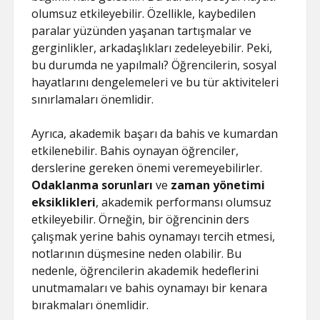
olumsuz etkileyebilir. Özellikle, kaybedilen
paralar yüzünden yaşanan tartışmalar ve
gerginlikler, arkadaşlıkları zedeleyebilir. Peki,
bu durumda ne yapılmalı? Öğrencilerin, sosyal
hayatlarını dengelemeleri ve bu tür aktiviteleri
sınırlamaları önemlidir.
Ayrıca, akademik başarı da bahis ve kumardan
etkilenebilir. Bahis oynayan öğrenciler,
derslerine gereken önemi veremeyebilirler.
Odaklanma sorunları
ve
zaman yönetimi
eksiklikleri
, akademik performansı olumsuz
etkileyebilir. Örneğin, bir öğrencinin ders
çalışmak yerine bahis oynamayı tercih etmesi,
notlarının düşmesine neden olabilir. Bu
nedenle, öğrencilerin akademik hedeflerini
unutmamaları ve bahis oynamayı bir kenara
bırakmaları önemlidir.