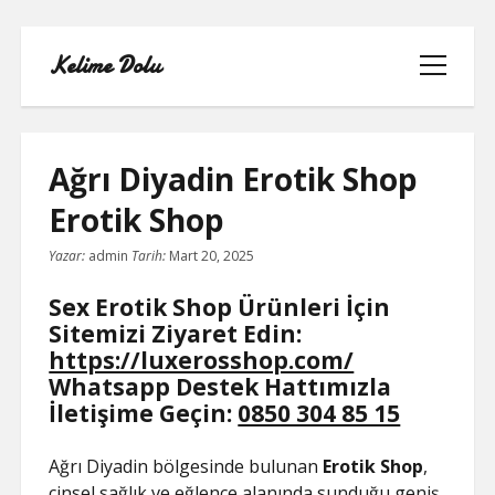
Kelime Dolu
menüyü
aç
Ağrı Diyadin Erotik Shop
Erotik Shop
INSTAGRAM BOT HESAPLARININ
Yazar:
admin
Tarih:
Mart 20, 2025
HIKAYEME BAKMASI
Sex Erotik Shop Ürünleri İçin
LISTE
Sitemizi Ziyaret Edin:
https://luxerosshop.com/
SAYFA LISTESI
Whatsapp Destek Hattımızla
İletişime Geçin:
0850 304 85 15
TWITTER FAVORI KASMA PARASIZ
Ağrı Diyadin bölgesinde bulunan
Erotik Shop
,
TWITTER TAKIPÇI HILESI ŞIFRESIZ
cinsel sağlık ve eğlence alanında sunduğu geniş